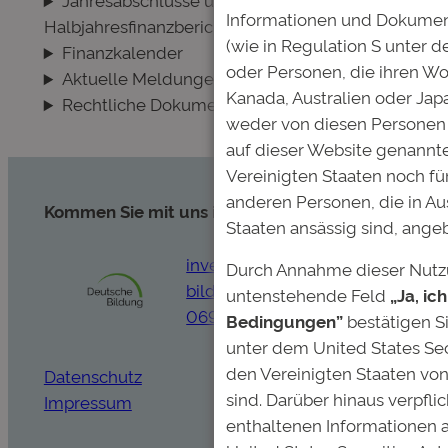
Informationen und Dokumen
Halbjahresfinanzberichte
(wie in Regulation S unter d
Finanzkalender
oder Personen, die ihren Wo
Aktuelle Meldungen
Kanada, Australien oder Jap
Rechtliche Dokumente
weder von diesen Personen 
auf dieser Website genannt
Vereinigten Staaten noch fü
anderen Personen, die in Au
Kommen Sie mit uns ins Gespräch.
Staaten ansässig sind, ange
invest@deutsche-
Durch Annahme dieser Nutz
bildung.de
untenstehende Feld
„Ja, ic
069-920 39 45 0
Bedingungen”
bestätigen Si
unter dem United States Secu
den Vereinigten Staaten von
Datenschutz
sind. Darüber hinaus verpflic
Impressum
enthaltenen Informationen a