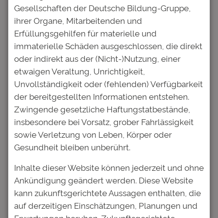
Gesellschaften der Deutsche Bildung-Gruppe,
ihrer Organe, Mitarbeitenden und
Website
Erfüllungsgehilfen für materielle und
immaterielle Schäden ausgeschlossen, die direkt
oder indirekt aus der (Nicht-)Nutzung, einer
Name, E-Mail-Adresse und
etwaigen Veraltung, Unrichtigkeit,
Website in diesem Browser für
Unvollständigkeit oder (fehlenden) Verfügbarkeit
meinen nächsten Kommentar
der bereitgestellten Informationen entstehen.
speichern.
Zwingende gesetzliche Haftungstatbestände,
insbesondere bei Vorsatz, grober Fahrlässigkeit
sowie Verletzung von Leben, Körper oder
Gesundheit bleiben unberührt.
←
Vorheriger:
Nächster:
Aktuelle
Inhalte dieser Website können jederzeit und ohne
Möglich durch Ihr
Studie: Wohnen
Ankündigung geändert werden. Diese Website
Investment:
ist für
kann zukunftsgerichtete Aussagen enthalten, die
Nicholas Moritz
Studierende zum
auf derzeitigen Einschätzungen, Planungen und
verwirklicht sein
Sommersemester
Erwartungen beruhen. Zukunftsgerichtete