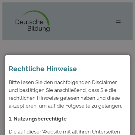
Zum
Inhalt
springen
Weltfrauentag:
Rechtliche Hinweise
Mentoring kann
erfolgreiches
Bitte lesen Sie den nachfolgenden Disclaimer
und bestätigen Sie anschließend, dass Sie die
Instrument für den
rechtlichen Hinweise gelesen haben und diese
Berufserfolg sein
akzeptieren, um auf die Folgeseite zu gelangen.
1. Nutzungsberechtigte
März 7, 2023
—
Deutsche Bildung
von
Die auf dieser Website mit all ihren Unterseiten