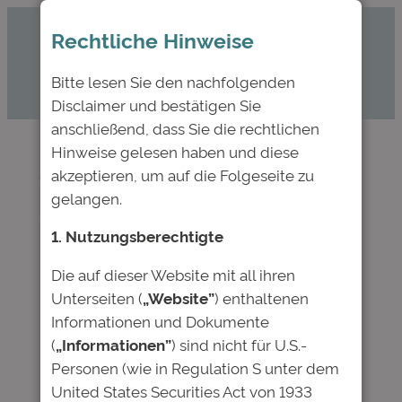
Zum
Rechtliche Hinweise
Inhalt
springen
Bitte lesen Sie den nachfolgenden
Disclaimer und bestätigen Sie
anschließend, dass Sie die rechtlichen
Hinweise gelesen haben und diese
akzeptieren, um auf die Folgeseite zu
Webinar: Die Anleihen
gelangen.
der Deutschen Bildung
1. Nutzungsberechtigte
in der Coronakrise
Die auf dieser Website mit all ihren
Unterseiten (
„Website”
) enthaltenen
Apr. 30, 2020
—
Deutsche Bildung
von
Informationen und Dokumente
(
„Informationen”
) sind nicht für U.S.-
in
News
Personen (wie in Regulation S unter dem
United States Securities Act von 1933