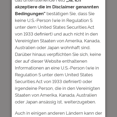
Pressemitteilung.
akzeptiere die im Disclaimer genannten
Hier geht es zur
Anmeldung für das Webinar.
Bedingungen”
bestätigen Sie, dass Sie
keine U.S.-Person (wie in Regulation S
Bitte nutzen Sie Firefox oder Chrome als
unter dem United States Securities Act
Browser.
von 1933 definiert) und auch nicht in den
Vereinigten Staaten von Amerika, Kanada,
Australien oder Japan wohnhaft sind.
Anleihe
Assetklasse Bildung
Darüber hinaus verpflichten Sie sich, keine
Bildungsanleihe
Coronakrise
Deutsche
der auf dieser Website enthaltenen
Bildung
Studienfonds
Webinar
Informationen an eine U.S.-Person (wie in
Regulation S unter dem United States
Securities Act von 1933 definiert) oder
Kommentare
irgendeine Person, die in den Vereinigten
Staaten von Amerika, Kanada, Australien
Schreibe einen Kommentar
oder Japan ansässig ist, weiterzugeben.
Deine E-Mail-Adresse wird nicht
Auch in einigen anderen Ländern kann der