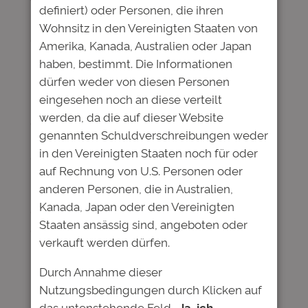
Während zahlreiche Aktien und Anleihen seit
definiert) oder Personen, die ihren
Beginn der Corona-Pandemie stark an Wert
Wohnsitz in den Vereinigten Staaten von
eingebüßt haben, handeln die
Amerika, Kanada, Australien oder Japan
börsennotierten Anleihen der Deutschen
haben, bestimmt. Die Informationen
Bildung nahezu unverändert.
dürfen weder von diesen Personen
eingesehen noch an diese verteilt
In einem Webinar am 7. Mai 2020 um 11 Uhr
werden, da die auf dieser Website
erläutern Andreas Schölzel (Geschäftsführer
genannten Schuldverschreibungen weder
Deutsche Bildung Studienfonds II GmbH &
in den Vereinigten Staaten noch für oder
Co. KG) und Michael Zink (Head of Investor
auf Rechnung von U.S. Personen oder
Relations) die Gründe für die robuste
anderen Personen, die in Australien,
Performance. Sie blicken zurück auf die
Kanada, Japan oder den Vereinigten
Geschäftsentwicklung im ersten Quartal und
Staaten ansässig sind, angeboten oder
erläutern, welche Chancen und Risiken die
verkauft werden dürfen.
Pandemie für das Konzept der Deutschen
Bildung bietet.
Durch Annahme dieser
Nutzungsbedingungen durch Klicken auf
Lesen Sie hier die zugehörige
das untenstehende Feld
„Ja, ich