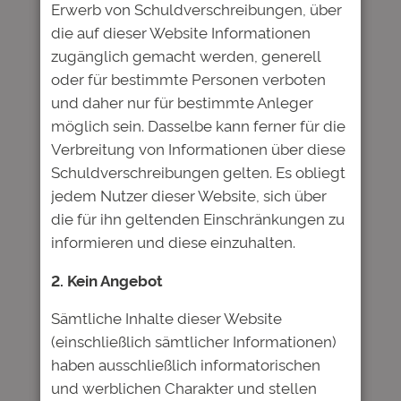
veröffentlicht.
Erforderliche Felder
Erwerb von Schuldverschreibungen, über
sind mit
*
markiert
die auf dieser Website Informationen
zugänglich gemacht werden, generell
Kommentar
*
oder für bestimmte Personen verboten
und daher nur für bestimmte Anleger
möglich sein. Dasselbe kann ferner für die
Verbreitung von Informationen über diese
Schuldverschreibungen gelten. Es obliegt
jedem Nutzer dieser Website, sich über
Name
*
die für ihn geltenden Einschränkungen zu
informieren und diese einzuhalten.
E-Mail-Adresse
*
2. Kein Angebot
Sämtliche Inhalte dieser Website
Website
(einschließlich sämtlicher Informationen)
haben ausschließlich informatorischen
und werblichen Charakter und stellen
Name, E-Mail-Adresse und