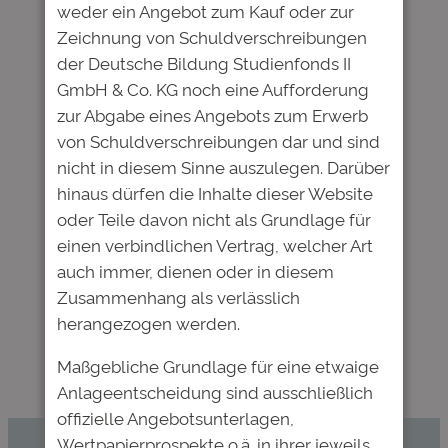
weder ein Angebot zum Kauf oder zur
Website in diesem Browser für
Zeichnung von Schuldverschreibungen
meinen nächsten Kommentar
der Deutsche Bildung Studienfonds II
speichern.
GmbH & Co. KG noch eine Aufforderung
zur Abgabe eines Angebots zum Erwerb
von Schuldverschreibungen dar und sind
nicht in diesem Sinne auszulegen. Darüber
←
Vorheriger:
Nächster:
Deutsche
hinaus dürfen die Inhalte dieser Website
Immun gegen
Bildung erweitert
oder Teile davon nicht als Grundlage für
Corona:
Vorstand um Dr. Erik
einen verbindlichen Vertrag, welcher Art
Bildungsanleihe
Spickschen –
auch immer, dienen oder in diesem
korreliert kaum
Aufstockung
Zusammenhang als verlässlich
mit
bestehender
herangezogen werden.
Kapitalmärkten
Anleihe geplant
→
Maßgebliche Grundlage für eine etwaige
Anlageentscheidung sind ausschließlich
offizielle Angebotsunterlagen,
Wertpapierprospekte o.ä. in ihrer jeweils