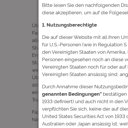
Bitte lesen Sie den nachfolgenden Dis
diese akzeptieren, um auf die Folgese
1. Nutzungsberechtigte
Über Studienfonds, an denen sich private u
Fachrichtungen gefördert. Anders als es z
Die auf dieser Website mit all ihren Un
allerdings durch einen gezielten Auswahlp
für U.S.-Personen (wie in Regulation S
Studium absolviert? Welches Studienfach? 
den Vereinigten Staaten von Amerika,
Engagement? Ziel ist es, anhand des gewäh
Personen eingesehen noch an diese ve
Studium mit hoher Wahrscheinlichkeit absc
Vereinigten Staaten noch für oder auf
weil die Rückzahlung an den Studienfonds
Vereinigten Staaten ansässig sind, an
Überschuldungsrisiko aus, denn die Angebo
sich gleichzeitig auf ein sicheres Portfoli
Durch Annahme dieser Nutzungsbedin
eine Studienfinanzierung erhalten, werden 
genannten Bedingungen”
bestätigen 
Trainings, Bewerbungsberatungen und Kont
1933 definiert) und auch nicht in den 
verpflichten Sie sich, keine der auf d
Fazit: Studienfonds sind ein attraktives, s
United States Securities Act von 1933 
häufig zu knapp bemessene Bafög ergänzt 
Australien oder Japan ansässig ist, we