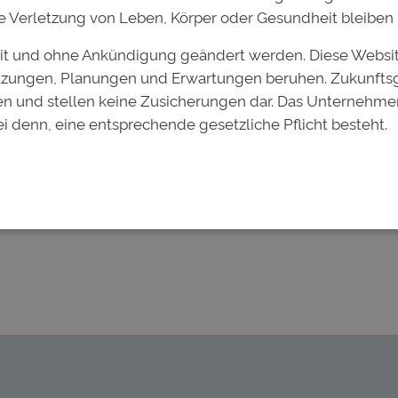
wie Verletzung von Leben, Körper oder Gesundheit bleiben 
eit und ohne Ankündigung geändert werden. Diese Websi
hätzungen, Planungen und Erwartungen beruhen. Zukunfts
n und stellen keine Zusicherungen dar. Das Unternehme
ei denn, eine entsprechende gesetzliche Pflicht besteht.
 Akademische Berufseinsteiger freuen
Nächster:
Deutsche 
ter
Anleihe in Kürze aus