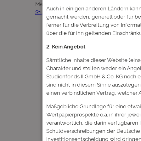
Mehr zum Auswahlprozess hat unser Vorstan
Auch in einigen anderen Ländern kann
Studienfonds statt Kredit“
gemacht werden, generell oder für be
ferner für die Verbreitung von Inform
über die für ihn geltenden Einschränk
2. Kein Angebot
Sämtliche Inhalte dieser Website (ein
Charakter und stellen weder ein Ang
Studienfonds II GmbH & Co. KG noch 
sind nicht in diesem Sinne auszulegen.
einen verbindlichen Vertrag, welcher
Kommentare
Maßgebliche Grundlage für eine etwai
Wertpapierprospekte o.ä. in ihrer jewe
verantwortlich, die darin verfügbaren
Schuldverschreibungen der Deutsche 
Schreibe einen Kom
Investitionsentscheidung wird dringen