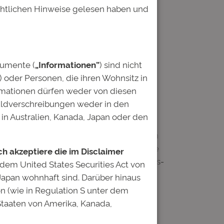
echtlichen Hinweise gelesen haben und
 Deutschen Bildung Studenten aller
 werden die studentischen Bewerber
kumente (
„Informationen”
) sind nicht
is hat. An welcher Hochschule wird das
) oder Personen, die ihren Wohnsitz in
, Praktika oder ehrenamtliches
ormationen dürfen weder von diesen
, dass der Student / die Studentin das
uldverschreibungen weder in den
chaften wird. Das sind zentrale Fragen,
in Australien, Kanada, Japan oder den
tudenten schließt das ein
Zahlungsfähigkeit. Und der Investor kann
swahlprozess nicht auf. Die Studenten, die
ich akzeptiere die im Disclaimer
fseinstieg begleitet, das mit Soft-Skills-
 dem United States Securities Act von
rt.
 Japan wohnhaft sind. Darüber hinaus
on (wie in Regulation S unter dem
ne flexible Studienfinanzierung, die das
 Staaten von Amerika, Kanada,
landssemester – ermöglicht.