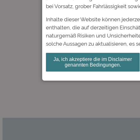
bei Vorsatz, grober Fahrlässigkeit so
Inhalte dieser Website können jederz
enthalten, die auf derzeitigen Einsc
naturgemäß Risiken und Unsicherheite
solche Aussagen zu aktualisieren, es s
←
Vorheriger:
Gehaltsatlas:
Ja, ich akzeptiere die im Disclaimer
sich über gute Einstiegsgehäl
genannten Bedingungen.