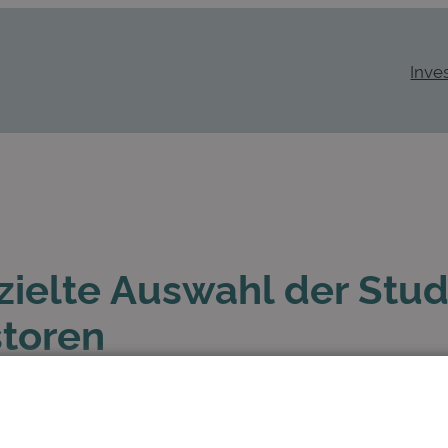
Inve
zielte Auswahl der Stud
storen
ildung
in
News