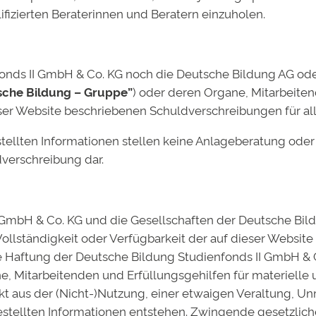
fizierten Beraterinnen und Beratern einzuholen.
ht veröffentlicht.
Erforderliche Felder sind mit
*
markiert
ds II GmbH & Co. KG noch die Deutsche Bildung AG oder e
sche Bildung – Gruppe”
) oder deren Organe, Mitarbeite
er Website beschriebenen Schuldverschreibungen für alle
stellten Informationen stellen keine Anlageberatung od
verschreibung dar.
I GmbH & Co. KG und die Gesellschaften der Deutsche B
 Vollständigkeit oder Verfügbarkeit der auf dieser Website
che Haftung der Deutsche Bildung Studienfonds II GmbH & 
e, Mitarbeitenden und Erfüllungsgehilfen für materielle
kt aus der (Nicht-)Nutzung, einer etwaigen Veraltung, Unr
gestellten Informationen entstehen. Zwingende gesetzlic
 Website in diesem Browser für meinen nächsten Kommen