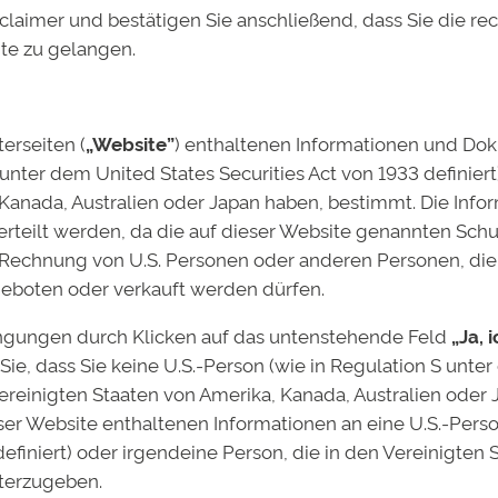
claimer und bestätigen Sie anschließend, dass Sie die r
ite zu gelangen.
nd institutionelle Investoren beteiligen, werden bei der
um Beispiel bei Studienkrediten von Banken der Fall ist,
terseiten (
„Website”
) enthaltenen Informationen und Do
rozess geführt, der ein individuelles Scoring zum Ergebn
 unter dem United States Securities Act von 1933 definiert
Gibt es zusätzliche Qualifikationen wie Sprachkenntnisse
 Kanada, Australien oder Japan haben, bestimmt. Die Inf
lten Studiums und persönlicher Kriterien sicherzustellen
rteilt werden, da die auf dieser Website genannten Sch
hließen und später voraussichtlich ein Einkommen erwirts
 Rechnung von U.S. Personen oder anderen Personen, die 
 anteilig an diesem Einkommen bemessen wird. Für den S
geboten oder verkauft werden dürfen.
te orientieren sich an der tatsächlichen Leistungs- und 
o verlassen, weil es aktiv gemanagt wird. Das hört beim Au
gungen durch Klicken auf das untenstehende Feld
„Ja, 
gleichzeitig auch von einem Förderprogramm für den Beru
Sie, dass Sie keine U.S.-Person (wie in Regulation S unter
akten zu Arbeitgebern die beruflichen Chancen verbesse
Vereinigten Staaten von Amerika, Kanada, Australien oder
ieser Website enthaltenen Informationen an eine U.S.-Pers
icheres Investment für Anleger. Und Studenten bieten sie ei
definiert) oder irgendeine Person, die in den Vereinigten
oder besondere Studienvorhaben – zum Beispiel ein Aus
iterzugeben.