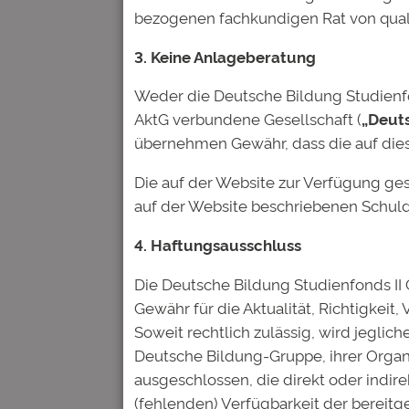
bezogenen fachkundigen Rat von quali
Deine E-Mail-Adresse wird nic
3. Keine Anlageberatung
Kommentar
*
Weder die Deutsche Bildung Studienfon
AktG verbundene Gesellschaft (
„Deut
übernehmen Gewähr, dass die auf dies
Die auf der Website zur Verfügung ge
auf der Website beschriebenen Schuld
Name
*
4. Haftungsausschluss
E-Mail-Adresse
*
Die Deutsche Bildung Studienfonds I
Gewähr für die Aktualität, Richtigkeit,
Soweit rechtlich zulässig, wird jegli
Website
Deutsche Bildung-Gruppe, ihrer Organ
ausgeschlossen, die direkt oder indire
(fehlenden) Verfügbarkeit der bereit
Name, E-Mail-Adresse und