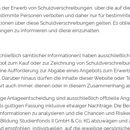
dsmitglied Ulf Becker in der Fachzeitschrift „Bank und M
 der Erwerb von Schuldverschreibungen, über die auf di
stimmte Personen verboten und daher nur für bestimmte
ationen über diese Schuldverschreibungen gelten. Es obli
ungen zu informieren und diese einzuhalten.
schließlich sämtlicher Informationen) haben ausschließli
ebot zum Kauf oder zur Zeichnung von Schuldverschreib
eine Aufforderung zur Abgabe eines Angebots zum Erwer
 Darüber hinaus dürfen die Inhalte dieser Website oder Te
 Art auch immer, dienen oder in diesem Zusammenhang al
ge Anlageentscheidung sind ausschließlich offizielle An
ils gültigen Fassung inklusive etwaiger Nachträge. Die Be
 Informationen zu analysieren und die Chancen und Risiken
Bildung Studienfonds II GmbH & Co. KG abzuwägen und z
mentar
d empfohlen, individuellen, auf die jeweilige persönlic