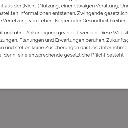
kt aus der (Nicht-)Nutzung, einer etwaigen Veraltung, Unr
gestellten Informationen entstehen. Zwingende gesetzlic
wie Verletzung von Leben, Körper oder Gesundheit bleiben 
 Website in diesem Browser für meinen nächsten Kommen
eit und ohne Ankündigung geändert werden. Diese Websi
hätzungen, Planungen und Erwartungen beruhen. Zukunfts
n und stellen keine Zusicherungen dar. Das Unternehme
ei denn, eine entsprechende gesetzliche Pflicht besteht.
bsite Award: Deutsche
Nächster:
Wir referieren über d
eugen durch
dem 140. Hedgework in Frankf
te
November 2016
→