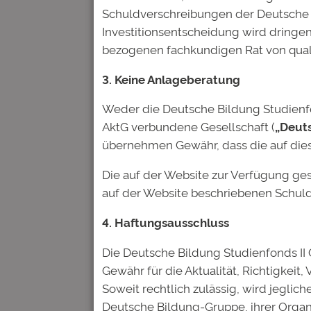
Schuldverschreibungen der Deutsche 
Investitionsentscheidung wird dringen
Schreibe einen Kom
bezogenen fachkundigen Rat von quali
Deine E-Mail-Adresse wird nic
3. Keine Anlageberatung
Kommentar
*
Weder die Deutsche Bildung Studienfon
AktG verbundene Gesellschaft (
„Deut
übernehmen Gewähr, dass die auf dies
Die auf der Website zur Verfügung ge
auf der Website beschriebenen Schuld
Name
*
4. Haftungsausschluss
Die Deutsche Bildung Studienfonds I
E-Mail-Adresse
*
Gewähr für die Aktualität, Richtigkeit,
Soweit rechtlich zulässig, wird jegli
Deutsche Bildung-Gruppe, ihrer Organ