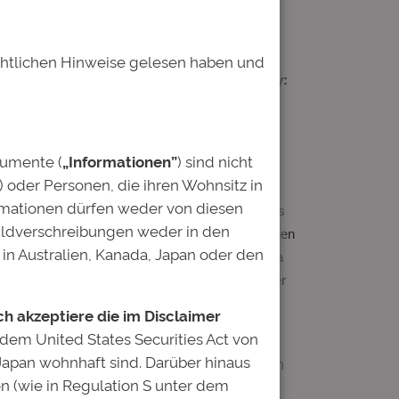
echtlichen Hinweise gelesen haben und
oßen Online-Symposium ein.
„Skilling me softly:
für die moderne Arbeitswelt am meisten brauchen.
 über den Nutzen von Kreativität und einer
kumente (
„Informationen”
) sind nicht
) oder Personen, die ihren Wohnsitz in
en Fragen suchen“, sagt Anja Hofmann,
ormationen dürfen weder von diesen
rden, nehmen auch am Förderprogramm WissenPlus
uldverschreibungen weder in den
etzen wir auf Schlüsselqualifikationen, die jungen
in Australien, Kanada, Japan oder den
 Studenten suchen am häufigsten Hilfe beim Thema
men. „Das deckt sich mit Beobachtungen anderer
a, Entscheidungsvielfalt und
ich akzeptiere die im Disclaimer
 dem United States Securities Act von
 Japan wohnhaft sind. Darüber hinaus
en und sie mit geforderten Kompetenzen in
on (wie in Regulation S unter dem
ktiv: Teilnehmer stellen den Experten