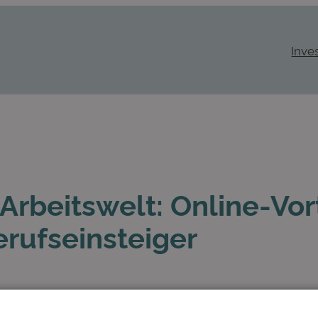
Inve
e Arbeitswelt: Online-Vor
rufseinsteiger
ildung
in
Pressemitteilungen