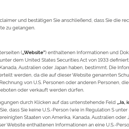
claimer und bestätigen Sie anschließend, dass Sie die r
ng lädt ihre geförderten Studenten am
5. November 2016
zu einem gr
ite zu gelangen.
e-Vorträgen erfahren Studenten von Experten, welche Soft Skills sie 
und Projektmanagement lernen die studentischen Zuhörer auch etwas
asch wandelnden Arbeitswelt zu Kernkompetenzen werden.
terseiten (
„Website”
) enthaltenen Informationen und Do
 unter dem United States Securities Act von 1933 definiert
en ihrer fachlichen Ausbildung auch Orientierung in berufspraktisch
 Kanada, Australien oder Japan haben, bestimmt. Die Inf
en, die über den Studienfonds der Deutschen Bildung gefördert we
rteilt werden, da die auf dieser Website genannten Sch
ngsberatungen auf den Berufseinstieg vorbereitet. „Den Schwerpunkt s
 Rechnung von U.S. Personen oder anderen Personen, die 
eiches und auch glückliches Berufsleben zu starten“, sagt Hofmann.
geboten oder verkauft werden dürfen.
n habe aber auch das Interesse an Stressmanagement stark zugenom
tudie zu gestressten Studenten“, sagt Hofmann. Verschulte Curricul
gungen durch Klicken auf das untenstehende Feld
„Ja, 
tressoren für Studenten.
Sie, dass Sie keine U.S.-Person (wie in Regulation S unter
Vereinigten Staaten von Amerika, Kanada, Australien oder
hat das Ziel, Studenten in ihrer Persönlichkeit zu stärk
ieser Website enthaltenen Informationen an eine U.S.-Pers
en vertraut zu machen. „Die Online-Seminare sind intera