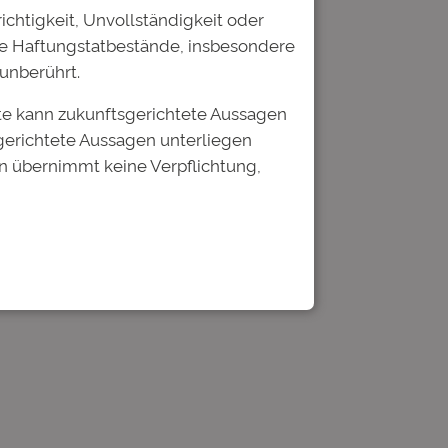
ichtigkeit, Unvollständigkeit oder
he Haftungstatbestände, insbesondere
unberührt.
tar speichern.
te kann zukunftsgerichtete Aussagen
gerichtete Aussagen unterliegen
n übernimmt keine Verpflichtung,
ie Assetklasse Bildung auf
urt – Anmeldung bis zum 4.