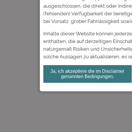
Website
ausgeschlossen, die direkt oder indire
(fehlenden) Verfügbarkeit der bereit
bei Vorsatz, grober Fahrlässigkeit so
Name, E-Mail-Adresse und
Inhalte dieser Website können jederz
enthalten, die auf derzeitigen Einsc
naturgemäß Risiken und Unsicherheite
solche Aussagen zu aktualisieren, es s
Ja, ich akzeptiere die im Disclaimer
←
Vorheriger:
Hessischer We
genannten Bedingungen.
Bildung Studienfonds überz
zielgruppengerechte Websei