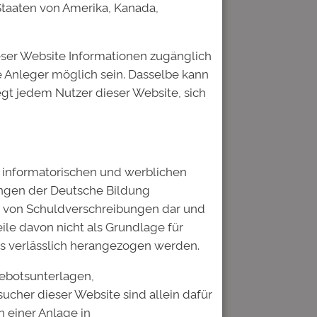
 Staaten von Amerika, Kanada,
mposium stattfindet, verbessert
eser Website Informationen zugänglich
nt in talentierte Nachwuchsakademiker
 Anleger möglich sein. Dasselbe kann
 zeichnen, um ein
gesellschaftlich
egt jedem Nutzer dieser Website, sich
ch informatorischen und werblichen
ungen der Deutsche Bildung
b von Schuldverschreibungen dar und
ile davon nicht als Grundlage für
s verlässlich herangezogen werden.
gebotsunterlagen,
sucher dieser Website sind allein dafür
 einer Anlage in