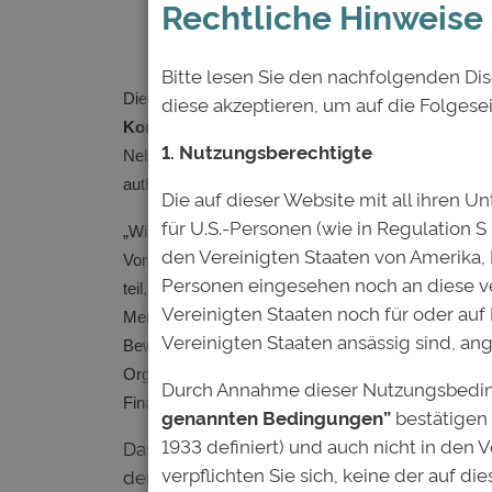
Rechtliche Hinweise
Bitte lesen Sie den nachfolgenden Dis
Die auf Studienfonds spezialisierte Deutsche Bildu
diese akzeptieren, um auf die Folgese
Kompetenzen für die Arbeitswelt“
. In vier Onlin
1. Nutzungsberechtigte
Neben klassischen Kompetenzen wie Teamfähigkeit 
authentischen Persönlichkeit, die in einer sich r
Die auf dieser Website mit all ihren Un
für U.S.-Personen (wie in Regulation S
„Wir stellen immer wieder fest, dass Studenten neb
den Vereinigten Staaten von Amerika,
Vorstandsmitglied der Deutschen Bildung. Student
Personen eingesehen noch an diese ve
teil, das sie mit Workshops, Vorträgen und Bewerbu
Vereinigten Staaten noch für oder auf
Menschen dabei helfen, bestmöglich in ein erfolgr
Vereinigten Staaten ansässig sind, an
Bewerbung für den Job, in den letzten zwei Jahre
Organisationen, so auch den Ergebnissen der AOK-S
Durch Annahme dieser Nutzungsbedin
Finanzierungsprobleme gehören zu den häufigsten S
genannten Bedingungen”
bestätigen 
1933 definiert) und auch nicht in den 
Das Online-Symposium „Skilling me softly“ 
verpflichten Sie sich, keine der auf d
der Arbeitswelt in einem entspannten Rahm