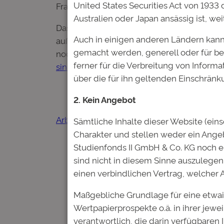
United States Securities Act von 1933 
Fragen und tauschen sich direkt mit den R
Australien oder Japan ansässig ist, we
Das von der Deutschen Bildung organisier
Auch in einigen anderen Ländern kann
außerdem die beruflichen Chancen der per
gemacht werden, generell oder für be
noch sicherer macht. Private und institut
ferner für die Verbreitung von Inform
sinnvolles Investment
in nachrückende Fach
über die für ihn geltenden Einschränk
2. Kein Angebot
Arbeitswelt
Soft Skills
Studienfonds
Sämtliche Inhalte dieser Website (ein
Charakter und stellen weder ein Ang
Studienfonds II GmbH & Co. KG noch 
sind nicht in diesem Sinne auszulegen.
einen verbindlichen Vertrag, welcher
Maßgebliche Grundlage für eine etwai
Kommentare
Wertpapierprospekte o.ä. in ihrer jewe
verantwortlich, die darin verfügbaren