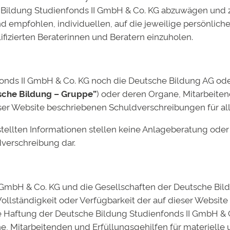
Bildung Studienfonds II GmbH & Co. KG abzuwägen und z
d empfohlen, individuellen, auf die jeweilige persönlic
mentar
fizierten Beraterinnen und Beratern einzuholen.
ht veröffentlicht.
Erforderliche Felder sind mit
*
markiert
ds II GmbH & Co. KG noch die Deutsche Bildung AG oder e
sche Bildung – Gruppe”
) oder deren Organe, Mitarbeite
er Website beschriebenen Schuldverschreibungen für alle
stellten Informationen stellen keine Anlageberatung od
verschreibung dar.
I GmbH & Co. KG und die Gesellschaften der Deutsche B
 Vollständigkeit oder Verfügbarkeit der auf dieser Website
che Haftung der Deutsche Bildung Studienfonds II GmbH & 
e, Mitarbeitenden und Erfüllungsgehilfen für materielle