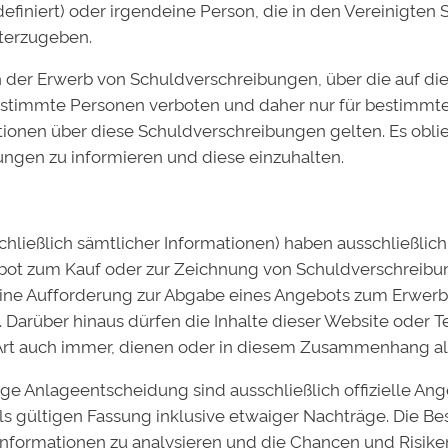
definiert) oder irgendeine Person, die in den Vereinigten
eferenten aus“, sagt Hofmann.
iterzugeben.
te Förderprogramm WissenPlus, in dessen Rahmen das Sy
 der Erwerb von Schuldverschreibungen, über die auf di
 Studienfonds geförderten Studenten, was das Investme
stimmte Personen verboten und daher nur für bestimmte
ionelle Anleger können die Anleihe der Deutschen Bildung
ationen über diese Schuldverschreibungen gelten. Es obli
kräfte zu tätigen.
ungen zu informieren und diese einzuhalten.
schließlich sämtlicher Informationen) haben ausschließli
ebot zum Kauf oder zur Zeichnung von Schuldverschreib
eine Aufforderung zur Abgabe eines Angebots zum Erwer
 Darüber hinaus dürfen die Inhalte dieser Website oder Te
 Art auch immer, dienen oder in diesem Zusammenhang al
ge Anlageentscheidung sind ausschließlich offizielle An
ils gültigen Fassung inklusive etwaiger Nachträge. Die Be
 Informationen zu analysieren und die Chancen und Risiken