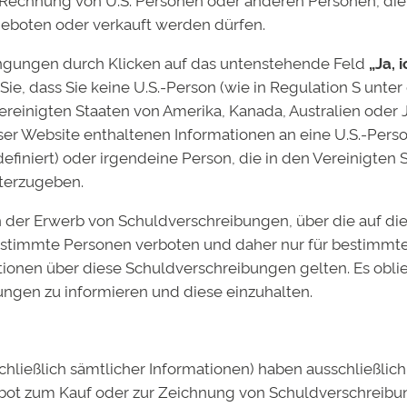
rfolgreichen zehnjährigen Track Record. Insgesamt wurde
geboten oder verkauft werden dürfen.
Hochschulen in Deutschland und internationalen Top-Hoc
gungen durch Klicken auf das untenstehende Feld
„Ja, 
lossen. Die Ausfallquote ist mit aktuell 0,5 Prozent sehr
Sie, dass Sie keine U.S.-Person (wie in Regulation S unter
Vereinigten Staaten von Amerika, Kanada, Australien oder
ieser Website enthaltenen Informationen an eine U.S.-Pers
, erste Tranche 5 Millionen Euro
definiert) oder irgendeine Person, die in den Vereinigten
iterzugeben.
 der Erwerb von Schuldverschreibungen, über die auf di
18
stimmte Personen verboten und daher nur für bestimmte
ationen über diese Schuldverschreibungen gelten. Es obli
ungen zu informieren und diese einzuhalten.
albetrages
g
schließlich sämtlicher Informationen) haben ausschließli
ebot zum Kauf oder zur Zeichnung von Schuldverschreib