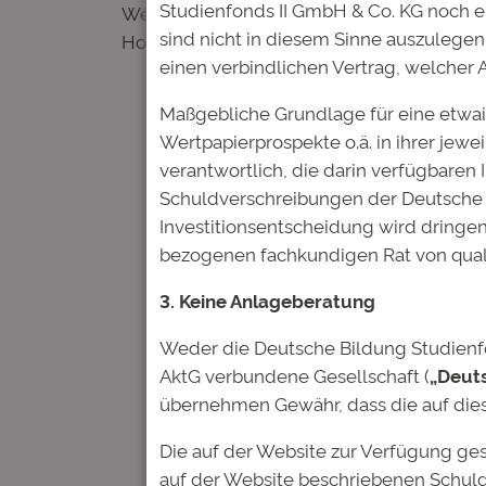
Studienfonds II GmbH & Co. KG noch 
Weitere Informationen und der von der Bun
sind nicht in diesem Sinne auszulegen.
Homepage des Studienfonds unter
www.de
einen verbindlichen Vertrag, welcher
Maßgebliche Grundlage für eine etwai
Wertpapierprospekte o.ä. in ihrer jewe
verantwortlich, die darin verfügbaren
Schuldverschreibungen der Deutsche 
Investitionsentscheidung wird dringen
bezogenen fachkundigen Rat von quali
3. Keine Anlageberatung
Kommentare
Weder die Deutsche Bildung Studienfon
AktG verbundene Gesellschaft (
„Deut
übernehmen Gewähr, dass die auf dies
Schreibe einen Kom
Die auf der Website zur Verfügung ge
Deine E-Mail-Adresse wird nic
auf der Website beschriebenen Schuld