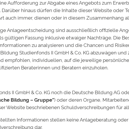
eine Aufforderung zur Abgabe eines Angebots zum Erwer
desanstalt für Finanzdienstleistungsaufsicht (BaFin) ge
 Darüber hinaus dürfen die Inhalte dieser Website oder Te
utsche-bildung-studienfonds-2.de
erhältlich.
 Art auch immer, dienen oder in diesem Zusammenhang al
ge Anlageentscheidung sind ausschließlich offizielle An
ils gültigen Fassung inklusive etwaiger Nachträge. Die Be
 Informationen zu analysieren und die Chancen und Risiken
Bildung Studienfonds II GmbH & Co. KG abzuwägen und z
d empfohlen, individuellen, auf die jeweilige persönlic
fizierten Beraterinnen und Beratern einzuholen.
ds II GmbH & Co. KG noch die Deutsche Bildung AG oder e
sche Bildung – Gruppe”
) oder deren Organe, Mitarbeite
er Website beschriebenen Schuldverschreibungen für alle
mentar
stellten Informationen stellen keine Anlageberatung od
ht veröffentlicht.
Erforderliche Felder sind mit
*
markiert
verschreibung dar.