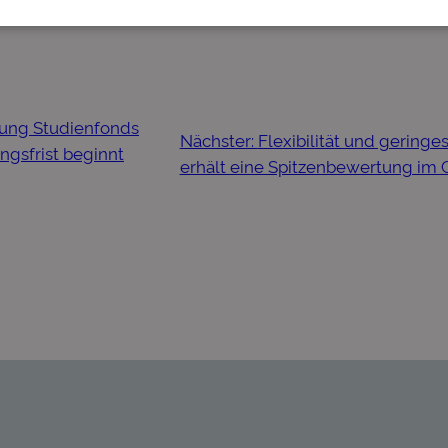
dung Studienfonds
Nächster:
Flexibilität und geringe
ungsfrist beginnt
erhält eine Spitzenbewertung im 