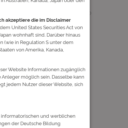
n bereits über 2.800 Studenten aller
hschulen gefördert. Von ihnen haben 290
ich akzeptiere die im Disclaimer
 gering.
 dem United States Securities Act von
 Japan wohnhaft sind. Darüber hinaus
on (wie in Regulation S unter dem
 Staaten von Amerika, Kanada,
eser Website Informationen zugänglich
 Anleger möglich sein. Dasselbe kann
egt jedem Nutzer dieser Website, sich
ch informatorischen und werblichen
ungen der Deutsche Bildung