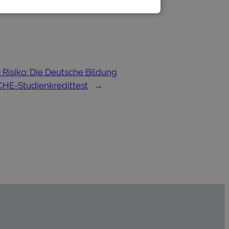
s Risiko: Die Deutsche Bildung
CHE-Studienkredittest
→