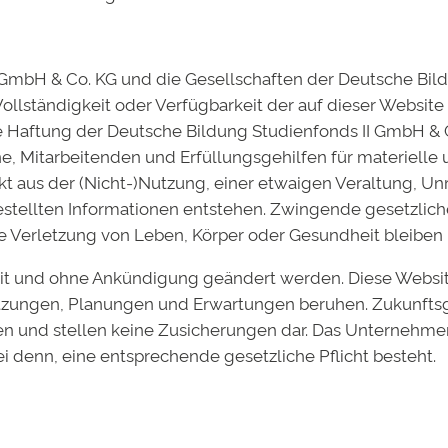
I GmbH & Co. KG und die Gesellschaften der Deutsche B
 Vollständigkeit oder Verfügbarkeit der auf dieser Website
che Haftung der Deutsche Bildung Studienfonds II GmbH & 
e, Mitarbeitenden und Erfüllungsgehilfen für materielle
kt aus der (Nicht-)Nutzung, einer etwaigen Veraltung, Unr
gestellten Informationen entstehen. Zwingende gesetzlic
wie Verletzung von Leben, Körper oder Gesundheit bleiben 
eit und ohne Ankündigung geändert werden. Diese Websi
hätzungen, Planungen und Erwartungen beruhen. Zukunfts
n und stellen keine Zusicherungen dar. Das Unternehme
ei denn, eine entsprechende gesetzliche Pflicht besteht.
 Website in diesem Browser für meinen nächsten Kommen