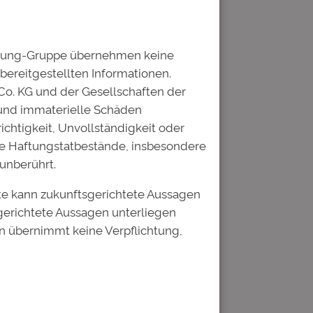
ildung-Gruppe übernehmen keine
 bereitgestellten Informationen.
Co. KG und der Gesellschaften der
 und immaterielle Schäden
ichtigkeit, Unvollständigkeit oder
he Haftungstatbestände, insbesondere
unberührt.
te kann zukunftsgerichtete Aussagen
gerichtete Aussagen unterliegen
n übernimmt keine Verpflichtung,
tar speichern.