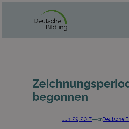
Zum
Inhalt
springen
Zeichnungsperiod
begonnen
Juni 29, 2017
—
Deutsche B
von