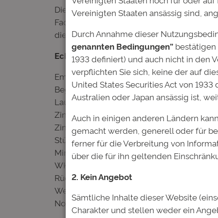
Die Deutsche Bildung verfügt über einen e
Vereinigten Staaten ansässig sind, an
Fachrichtungen an staatlich anerkannten 
Durch Annahme dieser Nutzungsbedin
die Rückzahlung bereits vollständig abgesch
genannten Bedingungen”
bestätigen 
Eckdaten zur Anleihe
1933 definiert) und auch nicht in den 
verpflichten Sie sich, keine der auf d
Emissionsvolumen: bis zu 10 Millionen Euro
United States Securities Act von 1933 
Beginn Zeichnungsfrist: 28. Juni 2017
Australien oder Japan ansässig ist, we
Laufzeit: 10 Jahre
Zins (Kupon): 4,0 Prozent p.a.
Auch in einigen anderen Ländern kann
Zinszahlung: jährlich, erstmals am 13.07.20
gemacht werden, generell oder für be
Stückelung: 1.000 Euro
ferner für die Verbreitung von Inform
Mindestzeichnungssumme: 5.000 Euro
über die für ihn geltenden Einschränk
WKN | ISIN: A2E4PH | DE000A2E4PH3
2. Kein Angebot
Rückzahlungskurs: 100 Prozent des Nomin
Wertpapierart: Inhaberschuldverschreibun
Sämtliche Inhalte dieser Website (ein
Notierung: Börse Frankfurt, Open Market
Charakter und stellen weder ein Ang