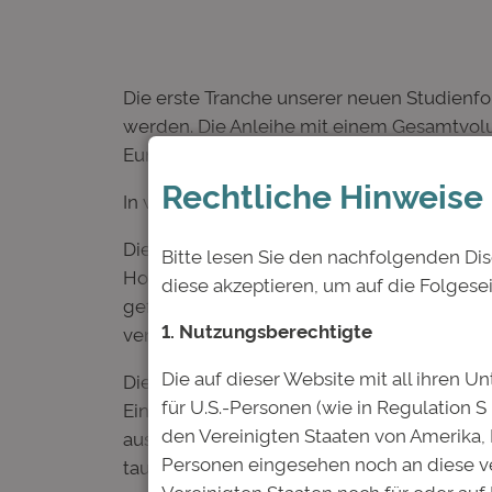
Die erste Tranche unserer neuen Studienfo
werden. Die Anleihe mit einem Gesamtvolume
Euro emittiert und bei einer Laufzeit von z
Rechtliche Hinweise
In was investieren Anleger bei der Deutsc
Die Deutsche Bildung fördert mit Studien
Bitte lesen Sie den nachfolgenden Dis
Hochschule im In- oder Ausland studieren.
diese akzeptieren, um auf die Folgese
geförderten Studenten nehmen an hochwerti
1. Nutzungsberechtigte
vernetzt und erhalten intensive Bewerbung
Die auf dieser Website mit all ihren Un
Die berufstätigen Absolventen zahlen dann
für U.S.-Personen (wie in Regulation S
Einkommen fixiert und die Rückzahldauer 
den Vereinigten Staaten von Amerika,
ausschließt. Gleichzeitig wird der Investor
Personen eingesehen noch an diese ve
tausend Nachwuchsakademikern beteiligt i
Vereinigten Staaten noch für oder auf