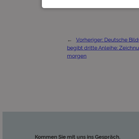
←
Vorheriger:
Deutsche Bil
begibt dritte Anleihe: Zeichn
morgen
Kommen Sie mit uns ins Gespräch.