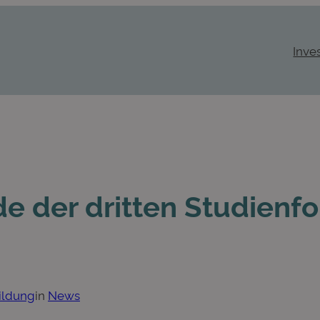
Inve
e der dritten Studienf
ildung
in
News