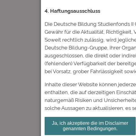
Kommentar
*
4. Haftungsausschluss
Die Deutsche Bildung Studienfonds I
Gewähr für die Aktualität, Richtigkeit,
Soweit rechtlich zulässig, wird jegli
Deutsche Bildung-Gruppe, ihrer Organ
ausgeschlossen, die direkt oder indire
Name
*
(fehlenden) Verfügbarkeit der bereit
bei Vorsatz, grober Fahrlässigkeit so
E-Mail-Adresse
*
Inhalte dieser Website können jederz
enthalten, die auf derzeitigen Einsc
naturgemäß Risiken und Unsicherheite
Website
solche Aussagen zu aktualisieren, es s
Name, E-Mail-Adresse und
Ja, ich akzeptiere die im Disclaimer
genannten Bedingungen.