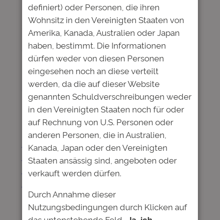
definiert) oder Personen, die ihren
in
News
Wohnsitz in den Vereinigten Staaten von
Sie ist da: Die dritte Studienfonds-Anleihe der
Amerika, Kanada, Australien oder Japan
Deutschen Bildung, mit der institutionelle und private
haben, bestimmt. Die Informationen
Anleger in talentierte Nachwuchsakademiker
dürfen weder von diesen Personen
investieren können, um später an deren beruflichen
Erfolgen beteiligt zu werden. Die Zeichungsperiode
eingesehen noch an diese verteilt
hat am 28. Juni begonnen. Der 4-Prozent-Kupon wird
werden, da die auf dieser Website
vom Bond Magazine als „Rendite mit gutem Gewissen“
genannten Schuldverschreibungen weder
bezeichnet, denn es handelt sich um ein nachhaltiges…
in den Vereinigten Staaten noch für oder
auf Rechnung von U.S. Personen oder
anderen Personen, die in Australien,
Deutsche Bildung Studienfonds
Kanada, Japan oder den Vereinigten
II GmbH & Co. KG begibt Anleihe
Staaten ansässig sind, angeboten oder
mit einem Gesamtvolumen von
verkauft werden dürfen.
10.000.000,00 Euro.
Durch Annahme dieser
Nutzungsbedingungen durch Klicken auf
Juni 26, 2017
—
Deutsche Bildung
von
das untenstehende Feld
„Ja, ich