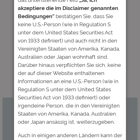
akzeptiere die im Disclaimer genannten
in
News
Bedingungen”
bestätigen Sie, dass Sie
Ad hoc Meldung. Die Deutsche Bildung Studienfonds II
GmbH & Co. KG hat erneut ein Angebot einer neuen
keine U.S.-Person (wie in Regulation S
Anleihe in Höhe von bis zu EUR 10.000.000,00
unter dem United States Securities Act
gestartet. Nach der erfolgreichen Platzierung der
von 1933 definiert) und auch nicht in den
Anleihen 2013/23 und 2016/26 mit Volumina in Höhe
Vereinigten Staaten von Amerika, Kanada,
von jeweils EUR 10.000.000,00 startet die „Deutsche
Australien oder Japan wohnhaft sind.
Bildung“ heute erneut ein Angebot einer zusätzlichen
Anleihe…
Darüber hinaus verpflichten Sie sich, keine
der auf dieser Website enthaltenen
Informationen an eine U.S.-Person (wie in
←
Vorherige Seite
Regulation S unter dem United States
Securities Act von 1933 definiert) oder
irgendeine Person, die in den Vereinigten
Staaten von Amerika, Kanada, Australien
Kommen Sie mit uns ins Gespräch.
oder Japan ansässig ist, weiterzugeben.
invest@deutsche-
Auch in einigen anderen Ländern kann der
bildung.de