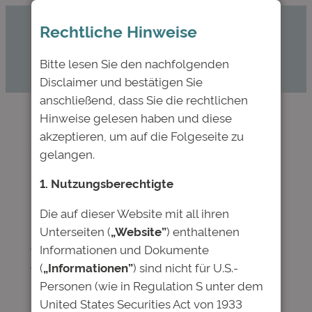
Zum
Rechtliche Hinweise
Inhalt
springen
Bitte lesen Sie den nachfolgenden
Disclaimer und bestätigen Sie
anschließend, dass Sie die rechtlichen
Hinweise gelesen haben und diese
akzeptieren, um auf die Folgeseite zu
Schlagwort:
Anleihe
gelangen.
1. Nutzungsberechtigte
Die auf dieser Website mit all ihren
„Rendite mit gutem Gewissen“:
Unterseiten (
„Website”
) enthaltenen
Deutsche Bildung im Interview
Informationen und Dokumente
mit dem Bond Magazine
(
„Informationen”
) sind nicht für U.S.-
Personen (wie in Regulation S unter dem
Juli 6, 2017
—
Deutsche Bildung
United States Securities Act von 1933
von