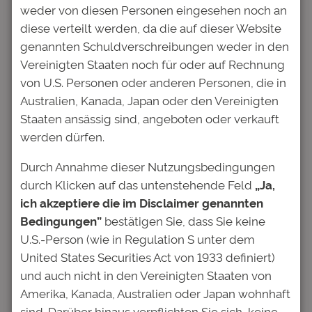
Juni 26, 2017
—
Deutsche Bildung
von
weder von diesen Personen eingesehen noch an
diese verteilt werden, da die auf dieser Website
in
News
genannten Schuldverschreibungen weder in den
Vereinigten Staaten noch für oder auf Rechnung
Ad hoc Meldung. Die Deutsche Bildung
von U.S. Personen oder anderen Personen, die in
Studienfonds II GmbH & Co. KG hat erneut ein
Australien, Kanada, Japan oder den Vereinigten
Angebot einer neuen Anleihe in Höhe von bis
Staaten ansässig sind, angeboten oder verkauft
zu EUR 10.000.000,00 gestartet.
werden dürfen.
Nach der erfolgreichen Platzierung der
Durch Annahme dieser Nutzungsbedingungen
Anleihen 2013/23 und 2016/26 mit Volumina
durch Klicken auf das untenstehende Feld
„Ja,
in Höhe von jeweils EUR 10.000.000,00
ich akzeptiere die im Disclaimer genannten
startet die „Deutsche Bildung“ heute erneut
Bedingungen”
bestätigen Sie, dass Sie keine
ein Angebot einer zusätzlichen Anleihe mit
U.S.-Person (wie in Regulation S unter dem
einem Volumen in gleicher Höhe (bis zu EUR
United States Securities Act von 1933 definiert)
10.000.000,00) mit einer Verzinsung in Höhe
und auch nicht in den Vereinigten Staaten von
von 4 % p.a. und einer Laufzeit bis zum
Amerika, Kanada, Australien oder Japan wohnhaft
13.07.2027.
sind. Darüber hinaus verpflichten Sie sich, keine