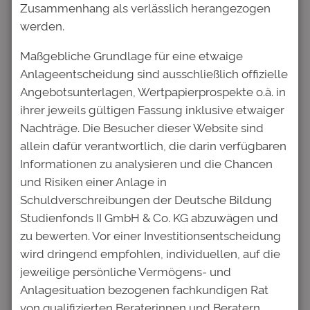
WKN
: A2E4PH
Zusammenhang als verlässlich herangezogen
Börsen
: Freiverkehr Frankfurter
werden.
Wertpapierbörse
Maßgebliche Grundlage für eine etwaige
Anlageentscheidung sind ausschließlich offizielle
adhoc
Anleihe
Emission
Angebotsunterlagen, Wertpapierprospekte o.ä. in
ihrer jeweils gültigen Fassung inklusive etwaiger
Nachträge. Die Besucher dieser Website sind
Kommentare
allein dafür verantwortlich, die darin verfügbaren
Informationen zu analysieren und die Chancen
und Risiken einer Anlage in
Schreibe einen Kommentar
Schuldverschreibungen der Deutsche Bildung
Deine E-Mail-Adresse wird nicht
Studienfonds II GmbH & Co. KG abzuwägen und
veröffentlicht.
Erforderliche Felder
zu bewerten. Vor einer Investitionsentscheidung
sind mit
*
markiert
wird dringend empfohlen, individuellen, auf die
jeweilige persönliche Vermögens- und
Kommentar
*
Anlagesituation bezogenen fachkundigen Rat
von qualifizierten Beraterinnen und Beratern