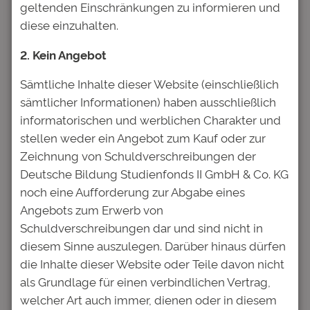
Platzierung entstehende Zinsverpflichtung
geltenden Einschränkungen zu informieren und
besser miteinander zu koordinieren.
diese einzuhalten.
Der Emissionserlös soll genutzt werden, um
2. Kein Angebot
in weitere Fördervereinbarungen für
Sämtliche Inhalte dieser Website (einschließlich
Studierende (inhaltlich und finanziell) zu
sämtlicher Informationen) haben ausschließlich
investieren.
informatorischen und werblichen Charakter und
Sprache
: Deutsch
stellen weder ein Angebot zum Kauf oder zur
Unternehmen
: Deutsche Bildung
Zeichnung von Schuldverschreibungen der
Studienfonds II GmbH & Co. KG
Deutsche Bildung Studienfonds II GmbH & Co. KG
Südliche Münchner Straße 8a
noch eine Aufforderung zur Abgabe eines
82031 Grünwald/München
Angebots zum Erwerb von
Telefon
: +49 (89) 649 46 235
Schuldverschreibungen dar und sind nicht in
Fax
: +49 (69) 920 39 45 10
diesem Sinne auszulegen. Darüber hinaus dürfen
Internet
: www.deutsche-bildung-
die Inhalte dieser Website oder Teile davon nicht
studienfonds-2.de
als Grundlage für einen verbindlichen Vertrag,
ISIN
: DE000A2E4PH3
welcher Art auch immer, dienen oder in diesem