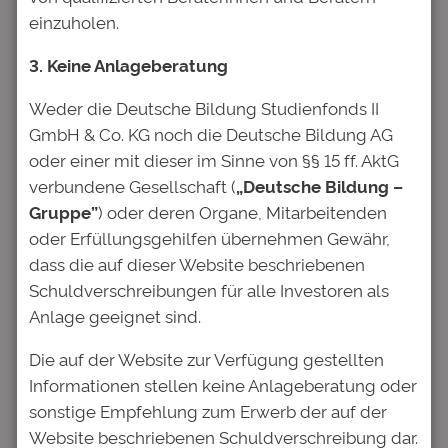
einzuholen.
3. Keine Anlageberatung
Weder die Deutsche Bildung Studienfonds II
Name
*
GmbH & Co. KG noch die Deutsche Bildung AG
oder einer mit dieser im Sinne von §§ 15 ff. AktG
verbundene Gesellschaft (
„Deutsche Bildung –
E-Mail-Adresse
*
Gruppe”
) oder deren Organe, Mitarbeitenden
oder Erfüllungsgehilfen übernehmen Gewähr,
Website
dass die auf dieser Website beschriebenen
Schuldverschreibungen für alle Investoren als
Anlage geeignet sind.
Name, E-Mail-Adresse und
Website in diesem Browser für
Die auf der Website zur Verfügung gestellten
meinen nächsten Kommentar
Informationen stellen keine Anlageberatung oder
speichern.
sonstige Empfehlung zum Erwerb der auf der
Website beschriebenen Schuldverschreibung dar.