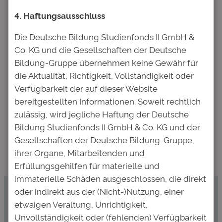
4. Haftungsausschluss
Die Deutsche Bildung Studienfonds II GmbH &
Nächster:
←
Vorheriger:
Co. KG und die Gesellschaften der Deutsche
Deutsche
SchulhofBarometer
Bildung-Gruppe übernehmen keine Gewähr für
Bildung
2017:
die Aktualität, Richtigkeit, Vollständigkeit oder
Studienfonds
Bildungshintergrund
Verfügbarkeit der auf dieser Website
begibt dritte
der Eltern
bereitgestellten Informationen. Soweit rechtlich
Anleihe:
beeinflusst den
zulässig, wird jegliche Haftung der Deutsche
Zeichnungsfrist
Werdegang von
Bildung Studienfonds II GmbH & Co. KG und der
beginnt
Schülern
Gesellschaften der Deutsche Bildung-Gruppe,
morgen
→
ihrer Organe, Mitarbeitenden und
Erfüllungsgehilfen für materielle und
immaterielle Schäden ausgeschlossen, die direkt
oder indirekt aus der (Nicht-)Nutzung, einer
Kommen Sie mit uns ins Gespräch.
etwaigen Veraltung, Unrichtigkeit,
Unvollständigkeit oder (fehlenden) Verfügbarkeit