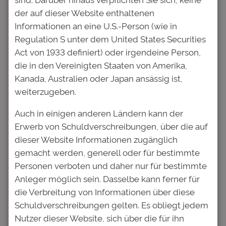
Die Anleihe wird unter den Bedingungen
der auf dieser Website enthaltenen
gemäß Wertpapierprospekt vom 23.06.2017
Informationen an eine U.S.-Person (wie in
angeboten und wird in das Quotation Board
Regulation S unter dem United States Securities
der Frankfurter Wertpapierbörse einbezogen.
Act von 1933 definiert) oder irgendeine Person,
die in den Vereinigten Staaten von Amerika,
Die Deutsche Bildung Studienfonds II GmbH
Kanada, Australien oder Japan ansässig ist,
& Co. KG beabsichtigt derzeit, die Anleihe in
weiterzugeben.
zwei Tranchen zu jeweils EUR 5 Mio.
auszugeben. Die erste Tranche soll mit dem
Auch in einigen anderen Ländern kann der
Zeitpunkt der Einbeziehung in den
Erwerb von Schuldverschreibungen, über die auf
Freiverkehr zum voraussichtlich 13. Juli 2017
dieser Website Informationen zugänglich
ausgegeben werden. Die zweite Tranche soll
gemacht werden, generell oder für bestimmte
zu einem späteren, noch nicht fest definierten
Personen verboten und daher nur für bestimmte
Zeitpunkt innerhalb der Gültigkeitsdauer des
Anleger möglich sein. Dasselbe kann ferner für
Wertpapierprospekts erfolgen. Es ist
die Verbreitung von Informationen über diese
beabsichtigt, mit dieser Zweiteilung den
Schuldverschreibungen gelten. Es obliegt jedem
bestehenden Kapitalbedarf und die durch die
Nutzer dieser Website, sich über die für ihn