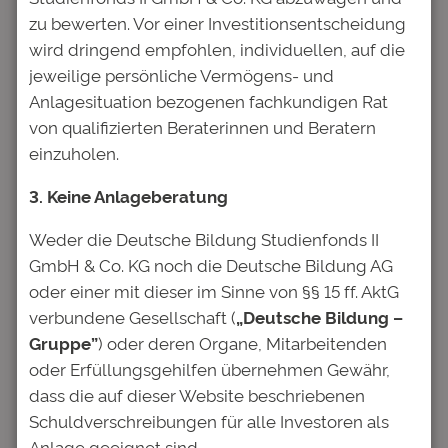
zu bewerten. Vor einer Investitionsentscheidung
zahlen erst mit dem Start in das Berufsleben
wird dringend empfohlen, individuellen, auf die
einen vereinbarten Anteil ihres Einkommens
jeweilige persönliche Vermögens- und
an den Studienfonds zurück, was die Gefahr
Anlagesituation bezogenen fachkundigen Rat
der Überschuldung minimiert und
von qualifizierten Beraterinnen und Beratern
gleichzeitig Freiheit bei der Berufswahl und
einzuholen.
privaten Lebensentscheidungen lässt.
Ermöglicht wird das Modell über
3. Keine Anlageberatung
institutionelle und private Anleger, die mit
Social Impact in Bildung investieren.
Weder die Deutsche Bildung Studienfonds II
GmbH & Co. KG noch die Deutsche Bildung AG
Deutsche Bildung AG
oder einer mit dieser im Sinne von §§ 15 ff. AktG
Stefanie Müller
verbundene Gesellschaft (
„Deutsche Bildung –
Weißfrauenstraße 12-16
Gruppe”
) oder deren Organe, Mitarbeitenden
60311 Frankfurt
oder Erfüllungsgehilfen übernehmen Gewähr,
Telefon 069 / 920 39 45 18
dass die auf dieser Website beschriebenen
Telefax 069 / 920 39 45 10
Schuldverschreibungen für alle Investoren als
stefanie.mueller@deutsche-bildung.de
Anlage geeignet sind.