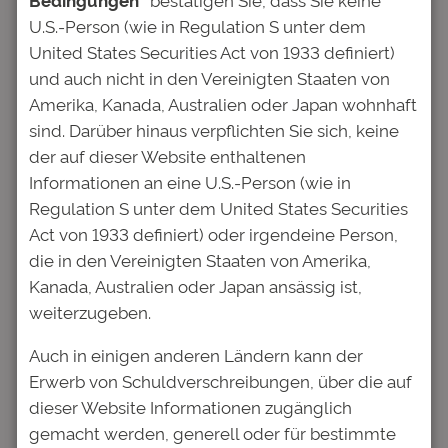
belastet, sollten Studenten darüber
U.S.-Person (wie in Regulation S unter dem
nachdenken, den Nebenjob entweder sein zu
United States Securities Act von 1933 definiert)
lassen oder den Umfang zu reduzieren“, sagt
und auch nicht in den Vereinigten Staaten von
Hofmann. „Darüber hinaus sollte auch genug
Amerika, Kanada, Australien oder Japan wohnhaft
Zeit bleiben für die fachlichen Interessen und
sind. Darüber hinaus verpflichten Sie sich, keine
die persönliche Entwicklung. Wenn das bei
der auf dieser Website enthaltenen
einem zu hohen Arbeitspensum im Nebenjob
Informationen an eine U.S.-Person (wie in
auf der Strecke bleibt, ist es sinnvoll, auch
Regulation S unter dem United States Securities
andere Finanzierungsquellen zu prüfen.“
Act von 1933 definiert) oder irgendeine Person,
Um Studenten ein Bewusstsein für ihre
die in den Vereinigten Staaten von Amerika,
Einnahmen und Ausgaben zu vermitteln, ist
Kanada, Australien oder Japan ansässig ist,
unter
www.deutsche-
weiterzugeben.
bildung.de/studienfinanzierung
ein Online-
Auch in einigen anderen Ländern kann der
Tool freigeschaltet. „Neben der einfachen
Erwerb von Schuldverschreibungen, über die auf
Rechenfunktion, die klar beziffert, ob am
dieser Website Informationen zugänglich
Monatsende Geld über ist oder fehlt, bietet
gemacht werden, generell oder für bestimmte
das Tool vor allem einen Überblick über alle