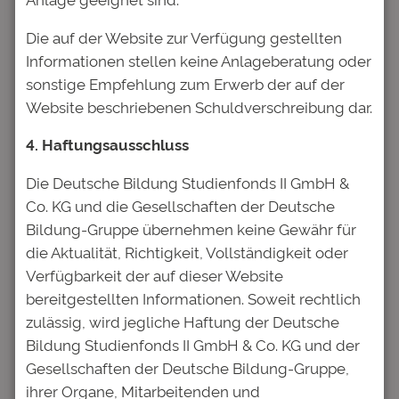
www.deutsche-bildung.de/presse
Die auf der Website zur Verfügung gestellten
Pressekontakt
Informationen stellen keine Anlageberatung oder
PR-Agentur:
sonstige Empfehlung zum Erwerb der auf der
GFD Finanzkommunikation
Website beschriebenen Schuldverschreibung dar.
Lars Haugwitz
Telefon 069 / 97 12 47 34
4. Haftungsausschluss
Telefax 069 / 97 12 47 20
Die Deutsche Bildung Studienfonds II GmbH &
Haugwitz@gfd-finanzkommunikation.de
Co. KG und die Gesellschaften der Deutsche
Bildung-Gruppe übernehmen keine Gewähr für
die Aktualität, Richtigkeit, Vollständigkeit oder
Verfügbarkeit der auf dieser Website
Kommentare
bereitgestellten Informationen. Soweit rechtlich
zulässig, wird jegliche Haftung der Deutsche
Bildung Studienfonds II GmbH & Co. KG und der
Schreibe einen Kommentar
Gesellschaften der Deutsche Bildung-Gruppe,
Deine E-Mail-Adresse wird nicht
ihrer Organe, Mitarbeitenden und