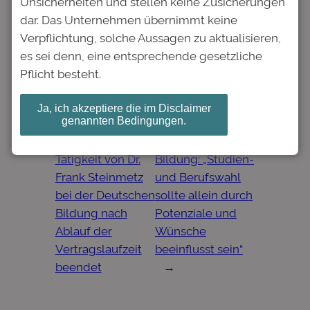
Unsicherheiten und stellen keine Zusicherungen
Name, E-Mail-Adresse und
dar. Das Unternehmen übernimmt keine
Website in diesem Browser für
Verpflichtung, solche Aussagen zu aktualisieren,
meinen nächsten Kommentar
es sei denn, eine entsprechende gesetzliche
speichern.
Pflicht besteht.
Ja, ich akzeptiere die im Disclaimer
genannten Bedingungen.
←
Vorheriger:
Nächster:
Tag der
Tätigkeit von Dr.
Bildung: „Studien-
Frank Steinmetz
und Berufswahl
bei der Deutschen
sollte allein durch
Bildung nach
Potenziale und
Ablauf der
Wünsche
Vertragslaufzeit
beeinflusst sein“
beendet
→