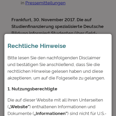
in
Pressemitteilungen
Frankfurt, 30. November 2017. Die auf
Studienfinanzierung spezialisierte Deutsche
Bildung informiert Studenten über Geld-
und Finanz-Themen und gibt in diesem
Rechtliche Hinweise
Zusammenhang Service-Tipps heraus.
Über
die Hälfte der Studenten jobbt neben dem
Bitte lesen Sie den nachfolgenden Disclaimer
Studium, 81 Prozent von ihnen sagen sogar,
und bestätigen Sie anschließend, dass Sie die
dass sie auf den Job absolut angewiesen
rechtlichen Hinweise gelesen haben und diese
sind. Das hat die Deutsche Bildung in ihrem
akzeptieren, um auf die Folgeseite zu gelangen.
CampusBarometer ermittelt, an dem über
6.000 Studenten teilgenommen haben. Fast
1. Nutzungsberechtigte
die Hälfte der Befragten würde das Pensum
Die auf dieser Website mit all ihren Unterseiten
am liebsten reduzieren, bei fast einem
(
„Website”
) enthaltenen Informationen und
Viertel wirkt sich der Nebenjob negativ auf
Dokumente (
„Informationen”
) sind nicht für U.S.-
den Studienfortschritt aus. 8 Stunden pro