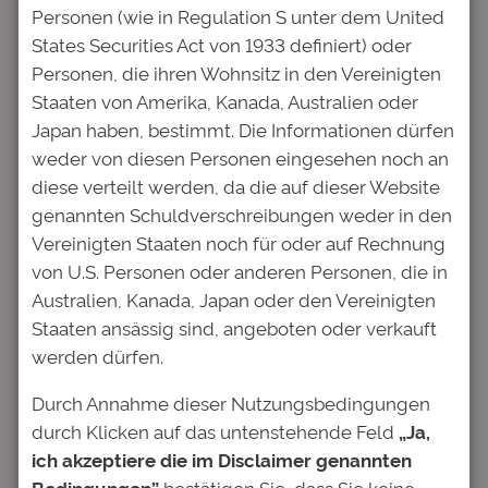
Personen (wie in Regulation S unter dem United
Woche halten Studenten für gut machbar.
States Securities Act von 1933 definiert) oder
Die tatsächliche Arbeitszeit liegt mit 11
Personen, die ihren Wohnsitz in den Vereinigten
Stunden pro Woche 37 Prozent über diesem
Staaten von Amerika, Kanada, Australien oder
Pensum.
Japan haben, bestimmt. Die Informationen dürfen
Bei den extrem gestiegenen
weder von diesen Personen eingesehen noch an
Lebenshaltungskosten in den Unistädten
diese verteilt werden, da die auf dieser Website
bleibt oft keine andere Wahl, als den
genannten Schuldverschreibungen weder in den
Nebenjob als eine von mehreren
Vereinigten Staaten noch für oder auf Rechnung
Finanzierungsquellen zu nutzen. „Nebenjobs
von U.S. Personen oder anderen Personen, die in
können je nach Aufgabengebiet wertvolle
Australien, Kanada, Japan oder den Vereinigten
Praxiserfahrungen liefern, sollten aber immer
Staaten ansässig sind, angeboten oder verkauft
nur ein Baustein in der Studienfinanzierung
werden dürfen.
bleiben“, sagt Anja Hofmann von der
Durch Annahme dieser Nutzungsbedingungen
Deutschen Bildung. Richtschnur sei das
durch Klicken auf das untenstehende Feld
„Ja,
erfolgreiche Studium. „Wenn der Nebenjob
ich akzeptiere die im Disclaimer genannten
die Studienleistung und -dauer spürbar
Bedingungen”
bestätigen Sie, dass Sie keine