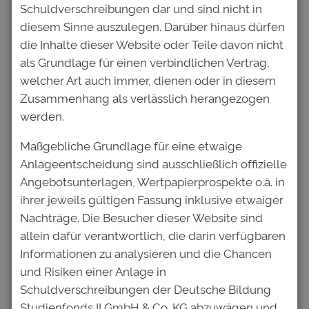
Schuldverschreibungen dar und sind nicht in
Über die Deutsche Bildung
diesem Sinne auszulegen. Darüber hinaus dürfen
Die Deutsche Bildung fördert mit ihrem
die Inhalte dieser Website oder Teile davon nicht
Studienfonds Studenten mit einer flexiblen
als Grundlage für einen verbindlichen Vertrag,
Studienfinanzierung, die vom Centrum für
welcher Art auch immer, dienen oder in diesem
Hochschulentwicklung regelmäßig mit einer
Zusammenhang als verlässlich herangezogen
Spitzenbewertung ausgezeichnet wird. Das
werden.
Unternehmen verknüpft eine flexible
Maßgebliche Grundlage für eine etwaige
Studienfinanzierung mit einem
Anlageentscheidung sind ausschließlich offizielle
Förderprogramm für fachübergreifende und
Angebotsunterlagen, Wertpapierprospekte o.ä. in
berufsrelevante Qualifikationen. Die
ihrer jeweils gültigen Fassung inklusive etwaiger
Förderung wird unabhängig vom Einkommen
Nachträge. Die Besucher dieser Website sind
der Eltern und ohne Bürgen vergeben.
allein dafür verantwortlich, die darin verfügbaren
Angesprochen sind Studenten aller
Informationen zu analysieren und die Chancen
Fachrichtungen, die ihr Studium an einer
und Risiken einer Anlage in
staatlich anerkannten Hochschule in
Schuldverschreibungen der Deutsche Bildung
Deutschland oder auch im Ausland
Studienfonds II GmbH & Co. KG abzuwägen und
absolvieren. Die geförderten Absolventen