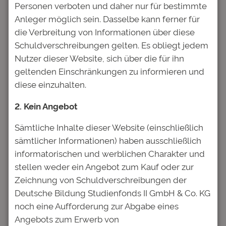
Personen verboten und daher nur für bestimmte
Posten, die im Studium anfallen können“, sagt
Anleger möglich sein. Dasselbe kann ferner für
Hofmann. „Erfahrungsgemäß haben junge
die Verbreitung von Informationen über diese
Menschen oft noch kein gutes Gefühl für
Schuldverschreibungen gelten. Es obliegt jedem
Finanzen. Plötzlich überrascht der fällige
Nutzer dieser Website, sich über die für ihn
Semesterbeitrag oder die
geltenden Einschränkungen zu informieren und
Krankenversicherung, die ab 25 nicht mehr
diese einzuhalten.
über die Familie läuft“.
2. Kein Angebot
Neben den Ausgaben listet der
Bedarfsrechner gleichzeitig auch alle
Sämtliche Inhalte dieser Website (einschließlich
Finanzierungsquellen auf, die für das Studium
sämtlicher Informationen) haben ausschließlich
möglich sind. „Ziel des Bedarfsrechners ist es,
informatorischen und werblichen Charakter und
sich mit der eigenen Studienfinanzierung
stellen weder ein Angebot zum Kauf oder zur
auseinanderzusetzen, sämtliche Kosten zu
Zeichnung von Schuldverschreibungen der
bedenken und einen realistischen
Deutsche Bildung Studienfonds II GmbH & Co. KG
Finanzierungsplan aufzustellen.“
noch eine Aufforderung zur Abgabe eines
Angebots zum Erwerb von