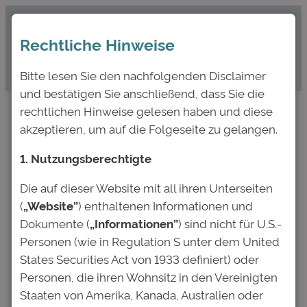
Zum
Inhalt
Rechtliche Hinweise
springen
Bitte lesen Sie den nachfolgenden Disclaimer
und bestätigen Sie anschließend, dass Sie die
rechtlichen Hinweise gelesen haben und diese
akzeptieren, um auf die Folgeseite zu gelangen.
Pressemitteilung: SdK
1. Nutzungsberechtigte
empfiehlt die
Zustimmung zur
Die auf dieser Website mit all ihren Unterseiten
(
„Website”
) enthaltenen Informationen und
Restrukturierung der
Dokumente (
„Informationen”
) sind nicht für U.S.-
Anleihen
Personen (wie in Regulation S unter dem United
States Securities Act von 1933 definiert) oder
Personen, die ihren Wohnsitz in den Vereinigten
Dez. 5, 2025
—
Deutsche Bildung
von
Staaten von Amerika, Kanada, Australien oder