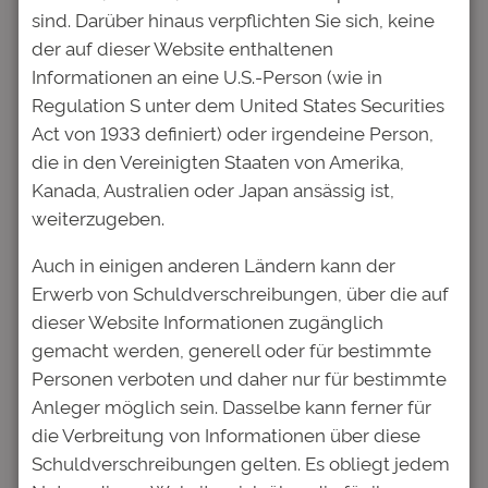
(Deutsche
sind. Darüber hinaus verpflichten Sie sich, keine
Bildung Studienfonds), dem Vorschlag
der auf dieser Website enthaltenen
zuzustimmen, die Konditionen der Anleihen
Informationen an eine U.S.-Person (wie in
zu ändern.
Regulation S unter dem United States Securities
Act von 1933 definiert) oder irgendeine Person,
Hierzu findet aktuell eine Abstimmung ohne
die in den Vereinigten Staaten von Amerika,
Versammlung statt, konkret seit dem 3.
Kanada, Australien oder Japan ansässig ist,
Dezember bis zum 10. Dezember 2025.
weiterzugeben.
In einem persönlichen Meeting am 2.
Auch in einigen anderen Ländern kann der
Dezember 2025, an dem u.a. Daniel Bauer, der
Erwerb von Schuldverschreibungen, über die auf
Vorstandsvorsitzende der SdK, sowie Dr. Erik
dieser Website Informationen zugänglich
Spickschen und Anja Hofmann, beide
gemacht werden, generell oder für bestimmte
Geschäftsführer des Deutschen Bildung
Personen verboten und daher nur für bestimmte
Studienfonds, teilgenommen haben, konnten
Anleger möglich sein. Dasselbe kann ferner für
offene Fragen geklärt werden. Ein
die Verbreitung von Informationen über diese
wesentliches Ergebnis ist, dass die Vertreter
Schuldverschreibungen gelten. Es obliegt jedem
der SdK einen Vertrag zwischen SdK und