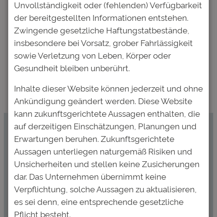
für die
Quorum Anleihe
Unvollständigkeit oder (fehlenden) Verfügbarkeit
Abstimmungen der
2016/2026 erreicht,
der bereitgestellten Informationen entstehen.
Gläubiger der
fehlendes Quorum
Zwingende gesetzliche Haftungstatbestände,
Anleihen
Anleihe 2017/2027,
insbesondere bei Vorsatz, grober Fahrlässigkeit
2016/2026 und
weitere Abstimmungen
sowie Verletzung von Leben, Körper oder
2017/2027 ohne
nötig
→
Gesundheit bleiben unberührt.
Versammlung
Inhalte dieser Website können jederzeit und ohne
Ankündigung geändert werden. Diese Website
kann zukunftsgerichtete Aussagen enthalten, die
auf derzeitigen Einschätzungen, Planungen und
Kommen Sie mit uns ins Gespräch.
Erwartungen beruhen. Zukunftsgerichtete
Aussagen unterliegen naturgemäß Risiken und
Unsicherheiten und stellen keine Zusicherungen
invest@deutsche-
dar. Das Unternehmen übernimmt keine
bildung.de
Verpflichtung, solche Aussagen zu aktualisieren,
069-920 39 45 0
es sei denn, eine entsprechende gesetzliche
Pflicht besteht.