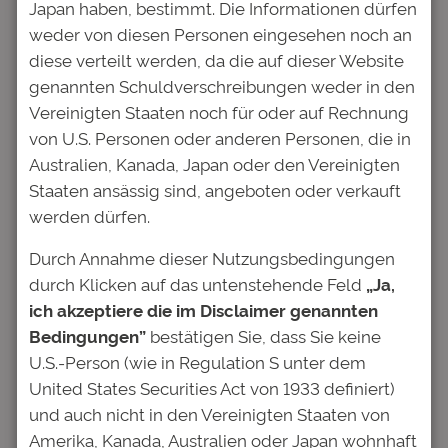
Japan haben, bestimmt. Die Informationen dürfen
in
Pressemitteilungen
weder von diesen Personen eingesehen noch an
diese verteilt werden, da die auf dieser Website
Deutsche Bildung Studienfonds II GmbH &
genannten Schuldverschreibungen weder in den
Co. KG:
Vereinigten Staaten noch für oder auf Rechnung
4%-Anleihe 16/26,
ISIN: DE000A2AAVM5 |
von U.S. Personen oder anderen Personen, die in
WKN: A2AAVM
Australien, Kanada, Japan oder den Vereinigten
4%-Anleihe 17/27, ISIN: DE000A2E4PH3 |
Staaten ansässig sind, angeboten oder verkauft
WKN: A2E4PH
werden dürfen.
SdK empfiehlt die Zustimmung zur
Durch Annahme dieser Nutzungsbedingungen
Restrukturierung der Anleihen
durch Klicken auf das untenstehende Feld
„Ja,
ich akzeptiere die im Disclaimer genannten
Frankfurt am Main, 05.12.2025
Bedingungen”
bestätigen Sie, dass Sie keine
Die Schutzgemeinschaft der Kapitalanleger
U.S.-Person (wie in Regulation S unter dem
e.V. (SdK) empfiehlt Gläubigern der Anleihen
United States Securities Act von 1933 definiert)
2016/2026 und 2017/2027 der Deutschen
und auch nicht in den Vereinigten Staaten von
Bildung Studienfonds II GmbH & Co. KG
Amerika, Kanada, Australien oder Japan wohnhaft