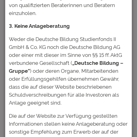
von qualifizierten Beraterinnen und Beratern
Kommentare
einzuholen.
3. Keine Anlageberatung
Schreibe einen Kommentar
Weder die Deutsche Bildung Studienfonds II
Deine E-Mail-Adresse wird nicht
GmbH & Co. KG noch die Deutsche Bildung AG
veröffentlicht.
Erforderliche Felder
oder einer mit dieser im Sinne von §§ 15 ff. AktG
sind mit
*
markiert
verbundene Gesellschaft (
„Deutsche Bildung –
Kommentar
*
Gruppe”
) oder deren Organe, Mitarbeitenden
oder Erfüllungsgehilfen übernehmen Gewähr,
dass die auf dieser Website beschriebenen
Schuldverschreibungen für alle Investoren als
Anlage geeignet sind.
Die auf der Website zur Verfügung gestellten
Name
*
Informationen stellen keine Anlageberatung oder
sonstige Empfehlung zum Erwerb der auf der