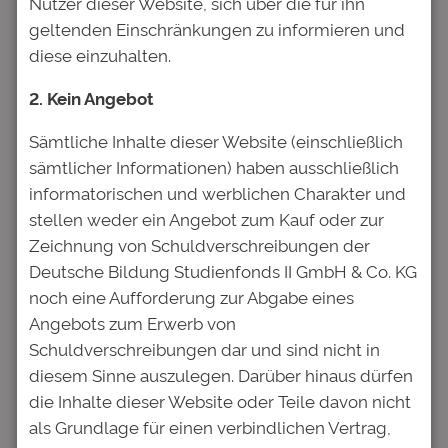
Nutzer dieser Website, sich über die für ihn
Deutsche Bildung Studienfonds
geltenden Einschränkungen zu informieren und
vorgeschlagen haben, der regelt, dass die
diese einzuhalten.
Emittentin über die in den
Anleihebedingungen vorgesehenen
2. Kein Angebot
Beschränkungen hinaus bis zur vollständigen
Sämtliche Inhalte dieser Website (einschließlich
Erfüllung sämtlicher Ansprüche aus den
sämtlicher Informationen) haben ausschließlich
Anleihen keinerlei Gewinnausschüttungen an
informatorischen und werblichen Charakter und
ihre Gesellschafter und/oder nahestehende
stellen weder ein Angebot zum Kauf oder zur
Personen vornimmt und keine vor dem
Zeichnung von Schuldverschreibungen der
03.12.2025 gewährten
Deutsche Bildung Studienfonds II GmbH & Co. KG
Gesellschafterdarlehen zurückführt.
noch eine Aufforderung zur Abgabe eines
Dies hat die Geschäftsführung des Deutsche
Angebots zum Erwerb von
Bildung Studienfonds bereits in der Planung
Schuldverschreibungen dar und sind nicht in
vorgesehen.
diesem Sinne auszulegen. Darüber hinaus dürfen
die Inhalte dieser Website oder Teile davon nicht
Entsprechend wurde dieser Vertrag zwischen
als Grundlage für einen verbindlichen Vertrag,
der SdK und dem Deutsche Bildung