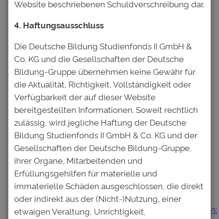
Website beschriebenen Schuldverschreibung dar.
E-Mail-Adresse
*
4. Haftungsausschluss
Website
Die Deutsche Bildung Studienfonds II GmbH &
Co. KG und die Gesellschaften der Deutsche
Bildung-Gruppe übernehmen keine Gewähr für
Name, E-Mail-Adresse und
die Aktualität, Richtigkeit, Vollständigkeit oder
Website in diesem Browser für
Verfügbarkeit der auf dieser Website
meinen nächsten Kommentar
bereitgestellten Informationen. Soweit rechtlich
speichern.
zulässig, wird jegliche Haftung der Deutsche
Bildung Studienfonds II GmbH & Co. KG und der
Gesellschaften der Deutsche Bildung-Gruppe,
ihrer Organe, Mitarbeitenden und
←
Vorheriger:
Erfüllungsgehilfen für materielle und
Pressemitteilung:
Nächster:
immaterielle Schäden ausgeschlossen, die direkt
Anpassung des
Pressemitteilung:
oder indirekt aus der (Nicht-)Nutzung, einer
Beschlussvorschlags
Gläubigerabstimmungen:
etwaigen Veraltung, Unrichtigkeit,