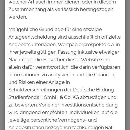
welcher Art auch immer, dienen oder in diesem
Studienfonds am 4. Dezember 2025
Zusammenhang als verlässlich herangezogen
geschlossen. Weitere Details finden sich auch
werden.
in der Veröffentlichung der SdK unter:
SdK
Newsletter 4 vom 04.12.2025
Maßgebliche Grundlage für eine etwaige
Anlageentscheidung sind ausschließlich offizielle
Angebotsunterlagen, Wertpapierprospekte o.ä. in
ihrer jeweils gültigen Fassung inklusive etwaiger
Wichtiger Hinweis:
Nachträge. Die Besucher dieser Website sind
Dieses Dokument stellt weder ein Angebot
allein dafür verantwortlich, die darin verfügbaren
zum Verkauf noch eine Aufforderung zur
Informationen zu analysieren und die Chancen
Abgabe eines Angebots zum Kauf oder zur
und Risiken einer Anlage in
Zeichnung von Schuldverschreibungen der
Schuldverschreibungen der Deutsche Bildung
Deutsche Bildung Studienfonds II GmbH &
Studienfonds II GmbH & Co. KG abzuwägen und
Co. KG dar.
zu bewerten. Vor einer Investitionsentscheidung
wird dringend empfohlen, individuellen, auf die
jeweilige persönliche Vermögens- und
Anlagesituation bezogenen fachkundigen Rat