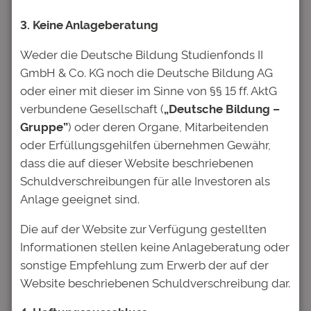
zunehmend zu Nutze. Lag der Anteil der
privaten Zeichner bei der Emission 2016 noch
3. Keine Anlageberatung
bei knapp 20%, so betrug er bei der Anleihe
Weder die Deutsche Bildung Studienfonds II
Deutsche Bildung Studienfonds II GmbH & Co
GmbH & Co. KG noch die Deutsche Bildung AG
KG 4% 2017/27 (WKN A2E4PH) bereits über
oder einer mit dieser im Sinne von §§ 15 ff. AktG
40%.
verbundene Gesellschaft (
„Deutsche Bildung –
Diese Investoren – darunter auch der Autor –
Gruppe”
) oder deren Organe, Mitarbeitenden
erfreuen sich seitdem des guten Gefühls, mit
oder Erfüllungsgehilfen übernehmen Gewähr,
ihrem Investment jungen Menschen einen
dass die auf dieser Website beschriebenen
Hochschulbesuch zu ermöglichen.
Schuldverschreibungen für alle Investoren als
Anlage geeignet sind.
Alternative Investments
Anleihe
Bildung
Die auf der Website zur Verfügung gestellten
Bildungsfonds
Nachhaltigkeit
Social Impact
Informationen stellen keine Anlageberatung oder
Investing
Studienfonds
sonstige Empfehlung zum Erwerb der auf der
Unternehmensanleihe
Wachstumsmarkt
Website beschriebenen Schuldverschreibung dar.
Bildung