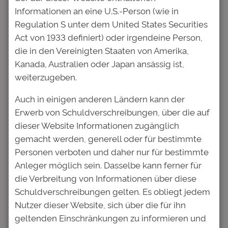
oder Zertifikat, mit dem man direkt die
Informationen an eine U.S.-Person (wie in
Bildungsperspektiven unserer
Regulation S unter dem United States Securities
Nachwuchsakademiker fördern könnte.
Act von 1933 definiert) oder irgendeine Person,
Nachhaltig in Bildung investieren
die in den Vereinigten Staaten von Amerika,
Kanada, Australien oder Japan ansässig ist,
Es gibt allerdings eine Alternative! Der
weiterzugeben.
Deutsche Bildung Studienfonds hat
inzwischen drei Anleihen begeben, die
Auch in einigen anderen Ländern kann der
vollständig am Markt platziert werden
Erwerb von Schuldverschreibungen, über die auf
konnten. Diese Anleihen haben jeweils ein
dieser Website Informationen zugänglich
Volumen von 10 Millionen Euro und sind an
gemacht werden, generell oder für bestimmte
mehreren deutschen Börsenplätzen notiert.
Personen verboten und daher nur für bestimmte
Dadurch haben Privatanleger an jedem
Anleger möglich sein. Dasselbe kann ferner für
Börsenhandelstag die Möglichkeit des
die Verbreitung von Informationen über diese
Handelns – ganz einfach über ihre Depotbank
Schuldverschreibungen gelten. Es obliegt jedem
oder ihren Broker.
Nutzer dieser Website, sich über die für ihn
geltenden Einschränkungen zu informieren und
Allerdings dürfen viele professionelle