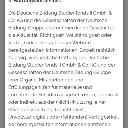
4. Haftungsausschluss
Die Deutsche Bildung Studienfonds II GmbH &
Kommentare
Co. KG und die Gesellschaften der Deutsche
Bildung-Gruppe übernehmen keine Gewähr für
die Aktualität, Richtigkeit, Vollständigkeit oder
Schreibe einen Kommentar
Verfügbarkeit der auf dieser Website
Deine E-Mail-Adresse wird nicht
bereitgestellten Informationen. Soweit rechtlich
veröffentlicht.
Erforderliche Felder
zulässig, wird jegliche Haftung der Deutsche
sind mit
*
markiert
Bildung Studienfonds II GmbH & Co. KG und der
Gesellschaften der Deutsche Bildung-Gruppe,
Kommentar
*
ihrer Organe, Mitarbeitenden und
Erfüllungsgehilfen für materielle und
immaterielle Schäden ausgeschlossen, die direkt
oder indirekt aus der (Nicht-)Nutzung, einer
etwaigen Veraltung, Unrichtigkeit,
Unvollständigkeit oder (fehlenden) Verfügbarkeit
Name
*
der bereitgestellten Informationen entstehen.