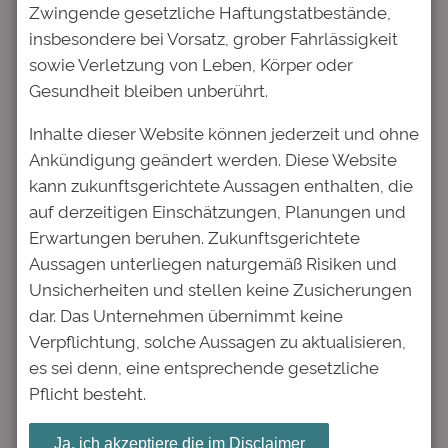
Zwingende gesetzliche Haftungstatbestände,
insbesondere bei Vorsatz, grober Fahrlässigkeit
E-Mail-Adresse
*
sowie Verletzung von Leben, Körper oder
Gesundheit bleiben unberührt.
Website
Inhalte dieser Website können jederzeit und ohne
Ankündigung geändert werden. Diese Website
kann zukunftsgerichtete Aussagen enthalten, die
Name, E-Mail-Adresse und
auf derzeitigen Einschätzungen, Planungen und
Website in diesem Browser für
Erwartungen beruhen. Zukunftsgerichtete
meinen nächsten Kommentar
Aussagen unterliegen naturgemäß Risiken und
speichern.
Unsicherheiten und stellen keine Zusicherungen
dar. Das Unternehmen übernimmt keine
Verpflichtung, solche Aussagen zu aktualisieren,
es sei denn, eine entsprechende gesetzliche
Nächster:
Pflicht besteht.
←
Vorheriger:
Investieren in
Studienfinanzierung:
Bildung: Nicht
Studienfonds bei
Ja, ich akzeptiere die im Disclaimer