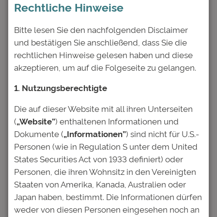
Rechtliche Hinweise
Autor: Michael Zink, Senior Berater, Deutsche
Bitte lesen Sie den nachfolgenden Disclaimer
Bildung AG
und bestätigen Sie anschließend, dass Sie die
„Nachhaltige Kapitalanlage“ hat sich zu einem
rechtlichen Hinweise gelesen haben und diese
Lieblingsslogan der Finanzbranche
akzeptieren, um auf die Folgeseite zu gelangen.
entwickelt. Kein Tag ohne Nachhaltigkeits-
1. Nutzungsberechtigte
Konferenz oder einen Research-Artikel, der
die Sinnhaftigkeit von Nachhaltigkeits-
Die auf dieser Website mit all ihren Unterseiten
Investments hervorhebt. Und es ist ja
(
„Website”
) enthaltenen Informationen und
tatsächlich empirisch belegt, dass
Dokumente (
„Informationen”
) sind nicht für U.S.-
Investitionen in nachhaltig orientierte
Personen (wie in Regulation S unter dem United
Anlageformen langfristig eine höhere
States Securities Act von 1933 definiert) oder
Rendite erzielen als klassische Anlagen ohne
Personen, die ihren Wohnsitz in den Vereinigten
Nachhaltigkeitsfilter.
Staaten von Amerika, Kanada, Australien oder
Japan haben, bestimmt. Die Informationen dürfen
Während der Markt sogenannter „Green
weder von diesen Personen eingesehen noch an
Bonds“, die mit ihren Erlösen