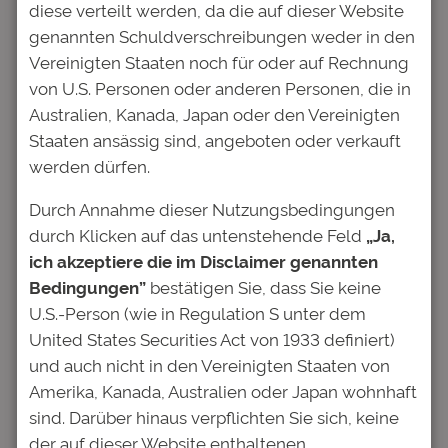
diese verteilt werden, da die auf dieser Website
umweltschützende Projekte unterstützen
genannten Schuldverschreibungen weder in den
oder den Klimawandel bekämpfen
Vereinigten Staaten noch für oder auf Rechnung
inzwischen so groß ist, dass er sogar mit
von U.S. Personen oder anderen Personen, die in
eigenen Prinzipien – den „Green Bond
Australien, Kanada, Japan oder den Vereinigten
Principles“ des Branchenverbandes ICMA –
Staaten ansässig sind, angeboten oder verkauft
geregelt wird, sind Investitionen in anderen
werden dürfen.
Nachhaltigkeitsziele bislang nur sehr
mühsam umzusetzen.
Durch Annahme dieser Nutzungsbedingungen
durch Klicken auf das untenstehende Feld
„Ja,
Kapitalgeber, die sich für das UN
ich akzeptiere die im Disclaimer genannten
Nachhaltigkeitsziel Bildung engagieren
Bedingungen”
bestätigen Sie, dass Sie keine
möchten, finden nahezu keine
U.S.-Person (wie in Regulation S unter dem
Investitionsmöglichkeiten. Die großen
United States Securities Act von 1933 definiert)
deutschen Fondgesellschaften bieten keinen
und auch nicht in den Vereinigten Staaten von
einzigen Fonds an, der explizit in die
Amerika, Kanada, Australien oder Japan wohnhaft
Anlageklasse Bildung investiert und darüber
sind. Darüber hinaus verpflichten Sie sich, keine
Erträge generiert. Es gibt auch keinen ETF
der auf dieser Website enthaltenen