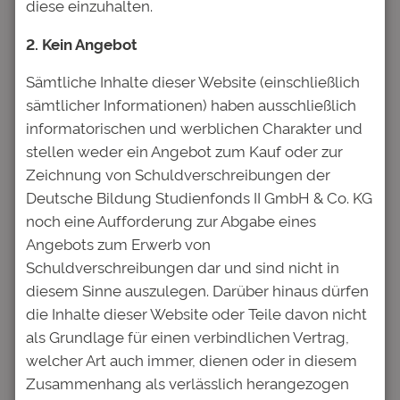
diese einzuhalten.
Investoren wie Banken, Fonds, Stiftungen und
Vermögensverwalter unsere Anleihen gar
2. Kein Angebot
nicht kaufen. Der Grund ist entweder die
Sämtliche Inhalte dieser Website (einschließlich
vermeintliche Kleinteiligkeit oder aber ein
sämtlicher Informationen) haben ausschließlich
fehlendes Rating. Was bedeutet das?
informatorischen und werblichen Charakter und
Viele institutionelle Investoren haben harte
stellen weder ein Angebot zum Kauf oder zur
Anlagekriterien, die ein Investment in
Zeichnung von Schuldverschreibungen der
Anleihen nur mit einem ausstehenden
Deutsche Bildung Studienfonds II GmbH & Co. KG
Mindestvolumen von z.B. €500mio erlauben.
noch eine Aufforderung zur Abgabe eines
Sehr häufig ist auch vorgegeben, dass die
Angebots zum Erwerb von
Investition von mindestens einer der drei
Schuldverschreibungen dar und sind nicht in
großen US-amerikanischen Ratingagenturen
diesem Sinne auszulegen. Darüber hinaus dürfen
mit einer Bewertung versehen sein muss.
die Inhalte dieser Website oder Teile davon nicht
Ein solches Rating bei Moodys, S&P oder
als Grundlage für einen verbindlichen Vertrag,
Fitch zu erwerben, wäre für unsere Anleihen
welcher Art auch immer, dienen oder in diesem
extrem kostspielig. Dieses Geld stecken wir
Zusammenhang als verlässlich herangezogen