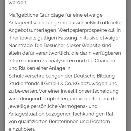
lieber in unser Produkt und fördern damit
werden.
mehr Studentinnen und Studenten gemäß
Maßgebliche Grundlage für eine etwaige
unserer Förderrichtlinien.
Anlageentscheidung sind ausschließlich offizielle
Regularien erschweren institutionellen
Angebotsunterlagen, Wertpapierprospekte o.ä. in
Anlegern das Investment – private Anleger
ihrer jeweils gültigen Fassung inklusive etwaiger
haben es leichter
Nachträge. Die Besucher dieser Website sind
allein dafür verantwortlich, die darin verfügbaren
Aufgrund dieser internen Regularien
Informationen zu analysieren und die Chancen
entgehen diesen institutionellen Investoren
und Risiken einer Anlage in
attraktive Anlagealternativen. Trotz der häufig
Schuldverschreibungen der Deutsche Bildung
vollmundig vorgetragenen Beteuerung, man
Studienfonds II GmbH & Co. KG abzuwägen und
verwalte das anvertraute Geld erfolgreich
zu bewerten. Vor einer Investitionsentscheidung
und nachhaltig, wird leider verschwiegen,
wird dringend empfohlen, individuellen, auf die
dass man aufgrund selbst auferlegter
jeweilige persönliche Vermögens- und
Restriktionen einen Teil des Anlagespektrums
Anlagesituation bezogenen fachkundigen Rat
den Endkunden vorenthält.
von qualifizierten Beraterinnen und Beratern
Privatanleger machen sich diesen Umstand
einzuholen.