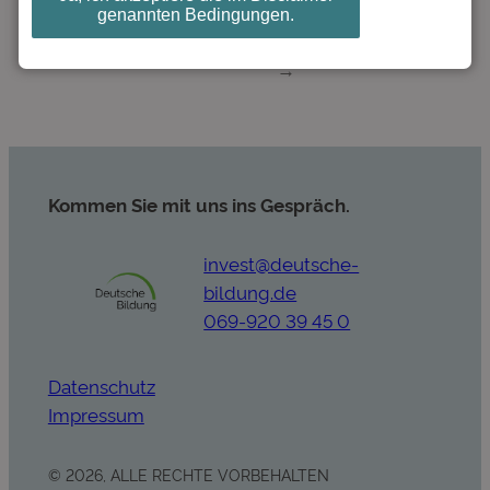
studieren ist
genannten Bedingungen.
Studenten immer
keine Lösung
beliebter
→
Kommen Sie mit uns ins Gespräch.
invest@deutsche-
bildung.de
069-920 39 45 0
Datenschutz
Impressum
© 2026, ALLE RECHTE VORBEHALTEN