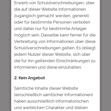
Erwerb von Schuldverschreibungen, über
E-Mail-Adresse
*
die auf dieser Website Informationen
zugänglich gemacht werden, generell
Website
oder für bestimmte Personen verboten
und daher nur für bestimmte Anleger
möglich sein. Dasselbe kann ferner für die
Name, E-Mail-Adresse und
Verbreitung von Informationen über diese
Website in diesem Browser für
Schuldverschreibungen gelten. Es obliegt
meinen nächsten Kommentar
jedem Nutzer dieser Website, sich über
speichern.
die für ihn geltenden Einschränkungen zu
informieren und diese einzuhalten.
2. Kein Angebot
Nächster:
Sämtliche Inhalte dieser Website
Pressemitteilung:
(einschließlich sämtlicher Informationen)
Anpassung des
haben ausschließlich informatorischen
←
Vorheriger:
Beschlussvorschlags
und werblichen Charakter und stellen
Deutsche Bildung