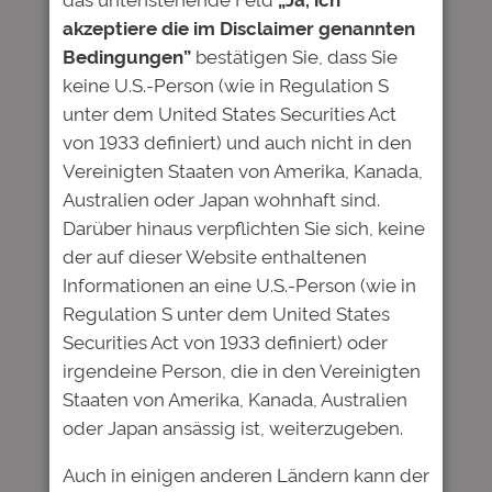
Kommentare
akzeptiere die im Disclaimer genannten
Bedingungen”
bestätigen Sie, dass Sie
keine U.S.-Person (wie in Regulation S
Schreibe einen Kommentar
unter dem United States Securities Act
von 1933 definiert) und auch nicht in den
Deine E-Mail-Adresse wird nicht
Vereinigten Staaten von Amerika, Kanada,
veröffentlicht.
Erforderliche Felder
Australien oder Japan wohnhaft sind.
sind mit
*
markiert
Darüber hinaus verpflichten Sie sich, keine
Kommentar
*
der auf dieser Website enthaltenen
Informationen an eine U.S.-Person (wie in
Regulation S unter dem United States
Securities Act von 1933 definiert) oder
irgendeine Person, die in den Vereinigten
Staaten von Amerika, Kanada, Australien
oder Japan ansässig ist, weiterzugeben.
Name
*
Auch in einigen anderen Ländern kann der