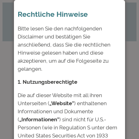
Zum
Rechtliche Hinweise
Inhalt
springen
Bitte lesen Sie den nachfolgenden
Disclaimer und bestätigen Sie
anschließend, dass Sie die rechtlichen
Hinweise gelesen haben und diese
akzeptieren, um auf die Folgeseite zu
Einladung zur
gelangen.
Gläubigerabstimmung
1. Nutzungsberechtigte
für die Anleihen
2016/2026 und
Die auf dieser Website mit all ihren
Unterseiten (
„Website”
) enthaltenen
2017/2027
Informationen und Dokumente
(
„Informationen”
) sind nicht für U.S.-
Personen (wie in Regulation S unter dem
Nov. 18, 2025
—
Deutsche Bildung
von
United States Securities Act von 1933