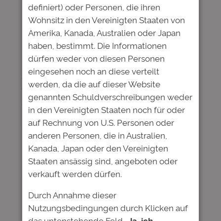
in
News
definiert) oder Personen, die ihren
Wohnsitz in den Vereinigten Staaten von
Amerika, Kanada, Australien oder Japan
Die Deutsche Bildung Studienfonds II GmbH
haben, bestimmt. Die Informationen
& Co.KG lädt die
Gläubiger der
4%-ANLEIHE
dürfen weder von diesen Personen
2016/2026 (ISIN: DE000A2AAVM5 | WKN:
eingesehen noch an diese verteilt
A2AAVM) und der 4%-ANLEIHE 2017/2027
werden, da die auf dieser Website
(ISIN: DE000A2E4PH3 | WKN: A2E4PH)
zur
genannten Schuldverschreibungen weder
Abstimmung ohne Versammlung ein, um
in den Vereinigten Staaten noch für oder
über neue Anleihebedingungen
auf Rechnung von U.S. Personen oder
abzustimmen.
anderen Personen, die in Australien,
Kanada, Japan oder den Vereinigten
Den Vorschlag zu den neuen Bedingungen,
Staaten ansässig sind, angeboten oder
die Dokumente zur Stimmabgabe und Details
verkauft werden dürfen.
zum Vorgehen finden Sie
hier.
Durch Annahme dieser
Nutzungsbedingungen durch Klicken auf
das untenstehende Feld
„Ja, ich