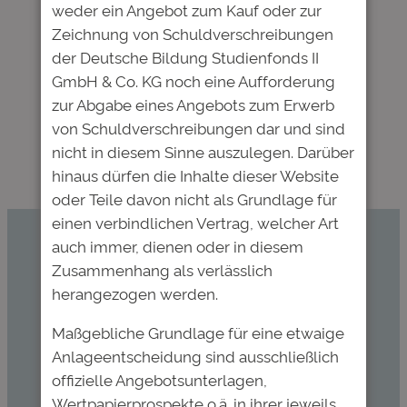
für die
weder ein Angebot zum Kauf oder zur
auch 2025 in der
Abstimmungen der
Zeichnung von Schuldverschreibungen
Spitzengruppe
Gläubiger der
der Deutsche Bildung Studienfonds II
des CHE-
Anleihen
GmbH & Co. KG noch eine Aufforderung
Studienkredittests
2016/2026 und
zur Abgabe eines Angebots zum Erwerb
2017/2027 ohne
von Schuldverschreibungen dar und sind
Versammlung
→
nicht in diesem Sinne auszulegen. Darüber
hinaus dürfen die Inhalte dieser Website
oder Teile davon nicht als Grundlage für
einen verbindlichen Vertrag, welcher Art
auch immer, dienen oder in diesem
Kommen Sie mit uns ins Gespräch.
Zusammenhang als verlässlich
herangezogen werden.
invest@deutsche-
bildung.de
Maßgebliche Grundlage für eine etwaige
069-920 39 45 0
Anlageentscheidung sind ausschließlich
offizielle Angebotsunterlagen,
Wertpapierprospekte o.ä. in ihrer jeweils
Datenschutz