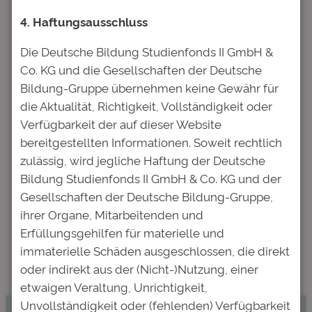
Website in diesem Browser für
meinen nächsten Kommentar
4. Haftungsausschluss
speichern.
Die Deutsche Bildung Studienfonds II GmbH &
Co. KG und die Gesellschaften der Deutsche
Bildung-Gruppe übernehmen keine Gewähr für
die Aktualität, Richtigkeit, Vollständigkeit oder
←
Vorheriger:
Nächster:
Verfügbarkeit der auf dieser Website
„Ich bin eine
Deutsche Bildung
bereitgestellten Informationen. Soweit rechtlich
Visionärin“ –
veröffentlicht
zulässig, wird jegliche Haftung der Deutsche
Porträt über Kim
neues
Bildung Studienfonds II GmbH & Co. KG und der
Gerlach,
CampusBarometer
Gesellschaften der Deutsche Bildung-Gruppe,
Geförderte der
– großer Bericht
ihrer Organe, Mitarbeitenden und
Deutschen
im Handelsblatt
Erfüllungsgehilfen für materielle und
Bildung
→
immaterielle Schäden ausgeschlossen, die direkt
oder indirekt aus der (Nicht-)Nutzung, einer
etwaigen Veraltung, Unrichtigkeit,
Unvollständigkeit oder (fehlenden) Verfügbarkeit