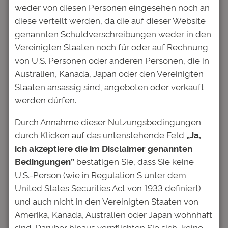
in
Pressemitteilungen
weder von diesen Personen eingesehen noch an
diese verteilt werden, da die auf dieser Website
genannten Schuldverschreibungen weder in den
Frankfurt, 4. April 2019.
Eine klare Mehrheit
Vereinigten Staaten noch für oder auf Rechnung
der Studentinnen und Studenten sorgt sich
von U.S. Personen oder anderen Personen, die in
über den Klimawandel (78 Prozent) und über
Australien, Kanada, Japan oder den Vereinigten
Rechtsextremismus (78 Prozent). Jeweils
Staaten ansässig sind, angeboten oder verkauft
zwei Drittel blicken besorgt auf soziale
werden dürfen.
Ungleichheit und weltweiten Terror. Das hat
die Deutsche Bildung, größter Studienfonds-
Durch Annahme dieser Nutzungsbedingungen
Anbieter, im aktuellen CampusBarometer
durch Klicken auf das untenstehende Feld
„Ja,
ermittelt, einer großen Befragung unter 6.917
ich akzeptiere die im Disclaimer genannten
Nachwuchsakademikern aller
Bedingungen”
bestätigen Sie, dass Sie keine
Fachrichtungen. Im Vergleich deutlich
U.S.-Person (wie in Regulation S unter dem
gelassener sehen Studenten dagegen
United States Securities Act von 1933 definiert)
Digitalisierung und Künstliche Intelligenz. Nur
und auch nicht in den Vereinigten Staaten von
25 Prozent betrachten diese Entwicklungen
Amerika, Kanada, Australien oder Japan wohnhaft
mit Sorge.
sind. Darüber hinaus verpflichten Sie sich, keine