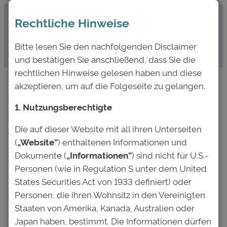
Zum
Rechtliche Hinweise
Inhalt
springen
Bitte lesen Sie den nachfolgenden Disclaimer
und bestätigen Sie anschließend, dass Sie die
rechtlichen Hinweise gelesen haben und diese
akzeptieren, um auf die Folgeseite zu gelangen.
CampusBarometer:
1. Nutzungsberechtigte
Studenten sehen
Die auf dieser Website mit all ihren Unterseiten
Digitalisierung
(
„Website”
) enthaltenen Informationen und
gelassen, haben aber
Dokumente (
„Informationen”
) sind nicht für U.S.-
Personen (wie in Regulation S unter dem United
Zukunftsängste
States Securities Act von 1933 definiert) oder
Personen, die ihren Wohnsitz in den Vereinigten
Staaten von Amerika, Kanada, Australien oder
Apr. 4, 2019
—
Deutsche Bildung
von
Japan haben, bestimmt. Die Informationen dürfen