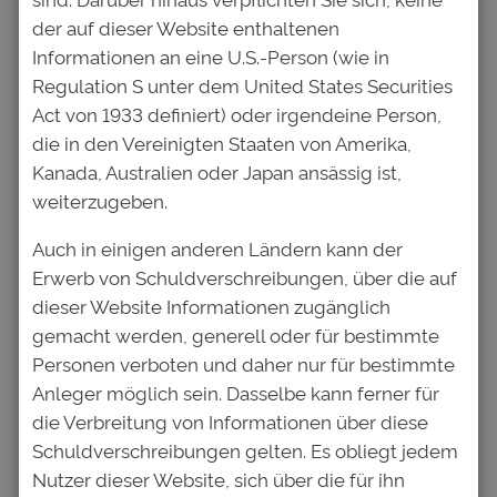
der auf dieser Website enthaltenen
Zwei Drittel der Studentinnen und Studenten
Informationen an eine U.S.-Person (wie in
schätzen ihre berufliche Zukunft optimistisch
Regulation S unter dem United States Securities
ein. Gleichzeitig fürchten sie aber eine hohe
Act von 1933 definiert) oder irgendeine Person,
persönliche Beanspruchung: 61 Prozent
die in den Vereinigten Staaten von Amerika,
haben die Sorge, später unter Stress zu
Kanada, Australien oder Japan ansässig ist,
stehen und wenig Freizeit zu haben, 60
weiterzugeben.
Prozent haben Angst zu scheitern. Mehr als
die Hälfte befürchtet, Leistungsdruck zu
Auch in einigen anderen Ländern kann der
erleben oder gar einen Burn-Out zu erleiden.
Erwerb von Schuldverschreibungen, über die auf
dieser Website Informationen zugänglich
Schon im Studium gestresst
gemacht werden, generell oder für bestimmte
Personen verboten und daher nur für bestimmte
„Studentinnen und Studenten befürchten
Anleger möglich sein. Dasselbe kann ferner für
Stress nicht nur im zukünftigen Arbeitsleben,
die Verbreitung von Informationen über diese
sondern fühlen sich schon während des
Schuldverschreibungen gelten. Es obliegt jedem
Studiums auffällig gestresst“, sagt Anja
Nutzer dieser Website, sich über die für ihn
Hofmann, Vorstandsmitglied der Deutschen