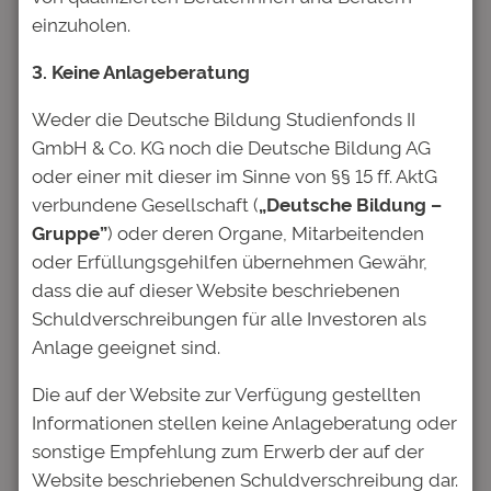
sind mit
*
markiert
einzuholen.
Kommentar
*
3. Keine Anlageberatung
Weder die Deutsche Bildung Studienfonds II
GmbH & Co. KG noch die Deutsche Bildung AG
oder einer mit dieser im Sinne von §§ 15 ff. AktG
verbundene Gesellschaft (
„Deutsche Bildung –
Gruppe”
) oder deren Organe, Mitarbeitenden
Name
*
oder Erfüllungsgehilfen übernehmen Gewähr,
dass die auf dieser Website beschriebenen
E-Mail-Adresse
*
Schuldverschreibungen für alle Investoren als
Anlage geeignet sind.
Website
Die auf der Website zur Verfügung gestellten
Informationen stellen keine Anlageberatung oder
sonstige Empfehlung zum Erwerb der auf der
Name, E-Mail-Adresse und
Website beschriebenen Schuldverschreibung dar.