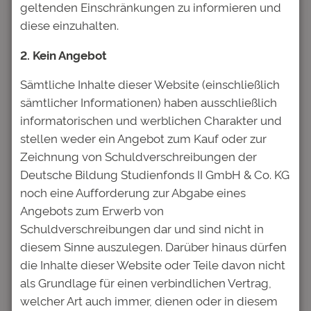
geltenden Einschränkungen zu informieren und
Bildung. 43 Prozent der Studentinnen
diese einzuhalten.
beklagen häufigen oder ständigen Stress, bei
Männern sind es zehn Prozentpunkte
2. Kein Angebot
weniger.
Sämtliche Inhalte dieser Website (einschließlich
„Neben einer genauen Ursachenforschung,
sämtlicher Informationen) haben ausschließlich
warum sich Studentinnen und Studenten
informatorischen und werblichen Charakter und
schon in jungen Jahren so gestresst fühlen,
stellen weder ein Angebot zum Kauf oder zur
ist es wichtig, Nachwuchsakademiker auch
Zeichnung von Schuldverschreibungen der
über das Fachwissen hinaus während des
Deutsche Bildung Studienfonds II GmbH & Co. KG
Studiums zu begleiten und sie gezielt auf den
noch eine Aufforderung zur Abgabe eines
ständigen Wandel in der Arbeitswelt und
Angebots zum Erwerb von
gesellschaftliche Herausforderungen
Schuldverschreibungen dar und sind nicht in
vorzubereiten“, sagt Hofmann. Die allgemeine
diesem Sinne auszulegen. Darüber hinaus dürfen
Zufriedenheit mit den Hochschulen befindet
die Inhalte dieser Website oder Teile davon nicht
sich zwar auf einem Rekordhoch seit 2010.
als Grundlage für einen verbindlichen Vertrag,
Mit der Vermittlung zukunftsrelevanter
welcher Art auch immer, dienen oder in diesem
Schlüsselqualifikationen und der