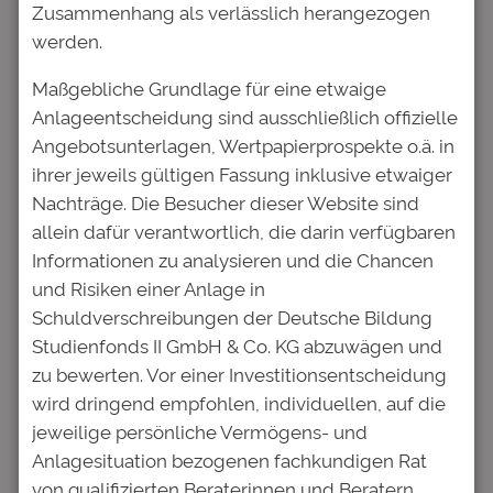
Zusammenhang als verlässlich herangezogen
Vorbereitung auf die Praxis ist allerdings nur
werden.
rund die Hälfte der Befragten zufrieden. „Es
liegt nahe, dass mangelnde Vorbereitung auf
Maßgebliche Grundlage für eine etwaige
die praktischen Anforderungen der
Anlageentscheidung sind ausschließlich offizielle
Arbeitswelt und die Sorge vor Stress und
Angebotsunterlagen, Wertpapierprospekte o.ä. in
Burnout einen Zusammenhang bilden“, sagt
ihrer jeweils gültigen Fassung inklusive etwaiger
Hofmann.
Nachträge. Die Besucher dieser Website sind
allein dafür verantwortlich, die darin verfügbaren
Informationen zu analysieren und die Chancen
und Risiken einer Anlage in
Schuldverschreibungen der Deutsche Bildung
Kommentare
Studienfonds II GmbH & Co. KG abzuwägen und
zu bewerten. Vor einer Investitionsentscheidung
Schreibe einen Kommentar
wird dringend empfohlen, individuellen, auf die
jeweilige persönliche Vermögens- und
Deine E-Mail-Adresse wird nicht
Anlagesituation bezogenen fachkundigen Rat
veröffentlicht.
Erforderliche Felder
von qualifizierten Beraterinnen und Beratern