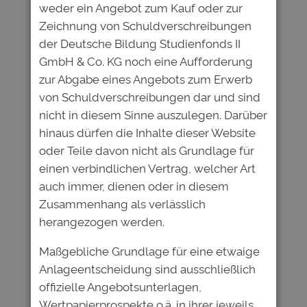
weder ein Angebot zum Kauf oder zur
Zeichnung von Schuldverschreibungen
Name, E-Mail-Adresse und
der Deutsche Bildung Studienfonds II
Website in diesem Browser für
GmbH & Co. KG noch eine Aufforderung
meinen nächsten Kommentar
zur Abgabe eines Angebots zum Erwerb
speichern.
von Schuldverschreibungen dar und sind
nicht in diesem Sinne auszulegen. Darüber
hinaus dürfen die Inhalte dieser Website
oder Teile davon nicht als Grundlage für
Nächster:
Deutsche
einen verbindlichen Vertrag, welcher Art
←
Vorheriger:
Bildung
auch immer, dienen oder in diesem
Zur
Studienfonds:
Zusammenhang als verlässlich
Anleiheemission:
Zweite Tranche der
herangezogen werden.
Interview mit
aktuellen Anleihe
dem BOND
kann gezeichnet
Maßgebliche Grundlage für eine etwaige
MAGAZINE
werden
→
Anlageentscheidung sind ausschließlich
offizielle Angebotsunterlagen,
Wertpapierprospekte o.ä. in ihrer jeweils