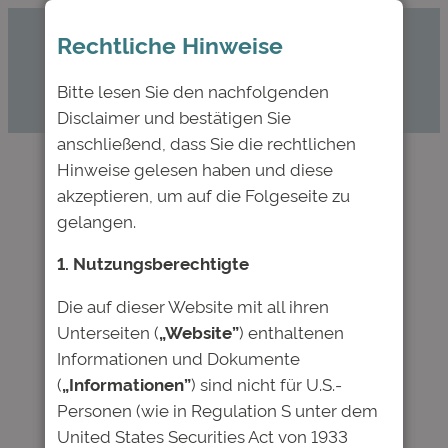
Zum
Rechtliche Hinweise
Inhalt
springen
Bitte lesen Sie den nachfolgenden
Disclaimer und bestätigen Sie
anschließend, dass Sie die rechtlichen
Hinweise gelesen haben und diese
akzeptieren, um auf die Folgeseite zu
Börse am Sonntag: Anja
gelangen.
Hofmann im Interview
1. Nutzungsberechtigte
über Investments in
kluge Köpfe
Die auf dieser Website mit all ihren
Unterseiten (
„Website”
) enthaltenen
Informationen und Dokumente
Mai 14, 2018
—
Deutsche Bildung
von
(
„Informationen”
) sind nicht für U.S.-
Personen (wie in Regulation S unter dem
in
News
United States Securities Act von 1933