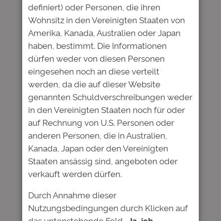
definiert) oder Personen, die ihren
Wohnsitz in den Vereinigten Staaten von
Im Interview mit „Börse am Sonntag“ erklärt
Amerika, Kanada, Australien oder Japan
Anja Hofmann, Vorstandsmitglied der
haben, bestimmt. Die Informationen
Deutschen Bildung, warum sich Bildung nicht
dürfen weder von diesen Personen
nur für Lernende, sondern auch für
eingesehen noch an diese verteilt
Investoren lohnt. Studienfonds sind für
werden, da die auf dieser Website
Studenten eine Alternative zum klassischen
genannten Schuldverschreibungen weder
Bankkredit geworden. Als Anbieter des
in den Vereinigten Staaten noch für oder
derzeit größten Social Impact Investments in
auf Rechnung von U.S. Personen oder
Deutschland ist die Deutsche Bildung
anderen Personen, die in Australien,
Experte für die Finanzierung und
Kanada, Japan oder den Vereinigten
professionelle Beratung von
Staaten ansässig sind, angeboten oder
Nachwuchsakademikern. Bei Studienfonds
verkauft werden dürfen.
ziehen alle Beteiligten an einem Strang:
Durch Annahme dieser
– Studenten, die Interesse an ihrem
Nutzungsbedingungen durch Klicken auf
erfolgreichen Werdegang haben.
das untenstehende Feld
„Ja, ich
– Investoren, die das als attraktives und