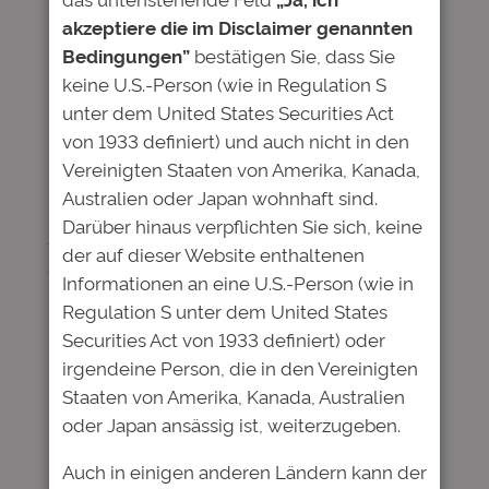
akzeptiere die im Disclaimer genannten
sinnvolles Investment sehen.
Bedingungen”
bestätigen Sie, dass Sie
– Und die Deutsche Bildung als
keine U.S.-Person (wie in Regulation S
Fondsmanager, die Auswahl und Betreuung
unter dem United States Securities Act
der geförderten Talente organisiert.
von 1933 definiert) und auch nicht in den
Die aktuelle Anleihe der Deutschen Bildung
Vereinigten Staaten von Amerika, Kanada,
kann derzeit gezeichnet werden.
Australien oder Japan wohnhaft sind.
Darüber hinaus verpflichten Sie sich, keine
Lesen Sie das komplette Interview in der
der auf dieser Website enthaltenen
Börse am Sonntag.
Informationen an eine U.S.-Person (wie in
Regulation S unter dem United States
Securities Act von 1933 definiert) oder
irgendeine Person, die in den Vereinigten
Kommentare
Staaten von Amerika, Kanada, Australien
oder Japan ansässig ist, weiterzugeben.
Schreibe einen Kommentar
Auch in einigen anderen Ländern kann der