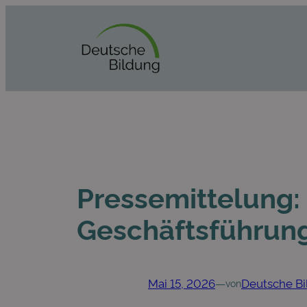
Zum
Inhalt
springen
Pressemittelung:
Geschäftsführung
Mai 15, 2026
—
Deutsche B
von