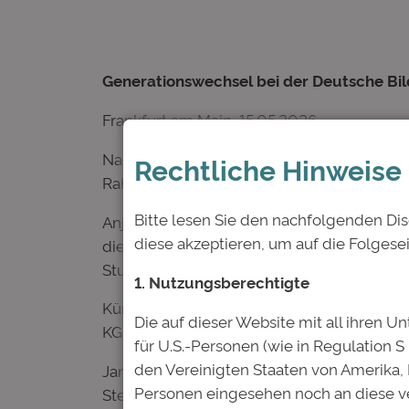
Generationswechsel bei der Deutsche Bi
Frankfurt am Main, 15.05.2026
Nach der erfolgreich vollzogenen Restrukt
Rechtliche Hinweise
Rahmen eines Generationswechsels persone
Bitte lesen Sie den nachfolgenden Dis
Anja Hofmann und Dr. Erik Spickschen hab
diese akzeptieren, um auf die Folgese
die nächste Phase der Entwicklung. Beide
Studienfonds zu schaffen und gleichzeitig
1. Nutzungsberechtigte
Künftig werden Jan Webbeler und Ufuk Ci
Die auf dieser Website mit all ihren Un
KG als auch im Vorstand der Deutsche Bild
für U.S.-Personen (wie in Regulation S
den Vereinigten Staaten von Amerika,
Jan Webbeler verantwortet seit mehreren Ja
Personen eingesehen noch an diese ve
Steuerung der finanziellen Abläufe. Ufuk 