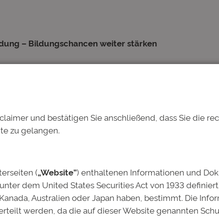
ldung – Bildungschancen weiter stärken
urierung der durch den Studienfonds emittierten Anleihen
ll neu auf.
claimer und bestätigen Sie anschließend, dass Sie die r
en sich entschieden, die operative Verantwortung zu üb
ite zu gelangen.
 haben maßgeblich dazu beigetragen, die Voraussetzung
 die Grundlage für mögliche zukünftige Weiterentwicklun
msir die Verantwortung übernehmen – sowohl in der Deut
terseiten (
„Website”
) enthaltenen Informationen und Do
ung AG.
 unter dem United States Securities Act von 1933 definiert
 Kanada, Australien oder Japan haben, bestimmt. Die Inf
hren den Bereich Finanzen und Controlling und steht für 
rteilt werden, da die auf dieser Website genannten Sch
Cimsir prägt seit nahezu 20 Jahren die operative Entwick