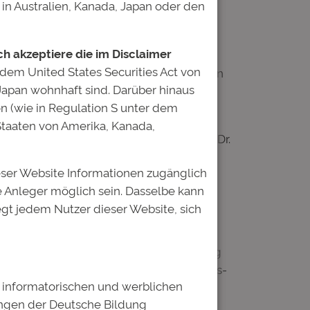
in Australien, Kanada, Japan oder den
Erik Spickschen ist als Ideengeber des
ich akzeptiere die im Disclaimer
hren dem Vorstand an. Beide werden der
 dem United States Securities Act von
h weiterhin mit ihrer Erfahrung und ihren
 Japan wohnhaft sind. Darüber hinaus
it in neuer Rolle fort.
on (wie in Regulation S unter dem
antwortungsvoll zu führen und die
 Staaten von Amerika, Kanada,
g zu übergeben“, sagen Anja Hofmann und Dr.
eser Website Informationen zugänglich
anstehenden Aufgaben mit hoher
 Anleger möglich sein. Dasselbe kann
zu behalten“, ergänzen Jan Webbeler und
egt jedem Nutzer dieser Website, sich
nternehmen das Ziel, Menschen unabhängig
nschen konnten so bereits ihren Bildungs-
ch informatorischen und werblichen
ungen der Deutsche Bildung