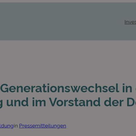
Inve
 Generationswechsel in
 und im Vorstand der 
ildung
in
Pressemitteilungen