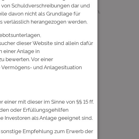
len Umsetzung der bestehenden
b von Schuldverschreibungen dar und
nd gesellschaftliche Teilhabe zu fördern.
ile davon nicht als Grundlage für
s verlässlich herangezogen werden.
gebotsunterlagen,
sucher dieser Website sind allein dafür
 einer Anlage in
u bewerten. Vor einer
he Vermögens- und Anlagesituation
iner mit dieser im Sinne von §§ 15 ff.
nden oder Erfüllungsgehilfen
 Investoren als Anlage geeignet sind.
er sonstige Empfehlung zum Erwerb der