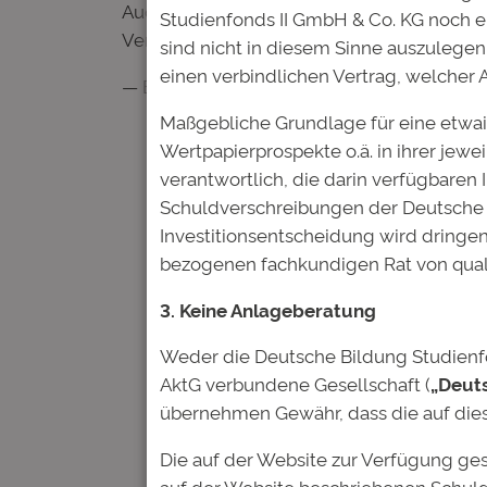
Auch in der nun folgenden Phase bleibt 
Studienfonds II GmbH & Co. KG noch 
Verpflichtungen wird die Deutsche Bildung
sind nicht in diesem Sinne auszulegen.
einen verbindlichen Vertrag, welcher
— Ende —
Maßgebliche Grundlage für eine etwai
Wertpapierprospekte o.ä. in ihrer jewe
verantwortlich, die darin verfügbaren
Schuldverschreibungen der Deutsche 
Investitionsentscheidung wird dringen
bezogenen fachkundigen Rat von quali
3. Keine Anlageberatung
Kommentare
Weder die Deutsche Bildung Studienfon
AktG verbundene Gesellschaft (
„Deut
übernehmen Gewähr, dass die auf dies
Die auf der Website zur Verfügung ge
Schreibe einen Kom
auf der Website beschriebenen Schuld