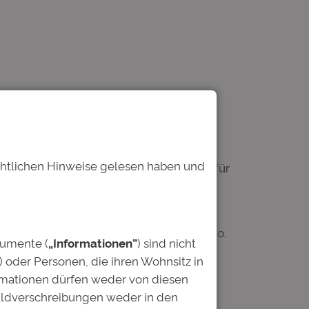
 stellt sich die Deutsche Bildung im
echtlichen Hinweise gelesen haben und
ergeben und machen damit den Weg frei für
en für eine geordnete Abwicklung des
gen des Modells zu erhalten.
sche Bildung Studienfonds II GmbH & Co.
kumente (
„Informationen”
) sind nicht
) oder Personen, die ihren Wohnsitz in
ormationen dürfen weder von diesen
eine verlässliche und strukturierte
uldverschreibungen weder in den
lung der Deutschen Bildung und verfügt