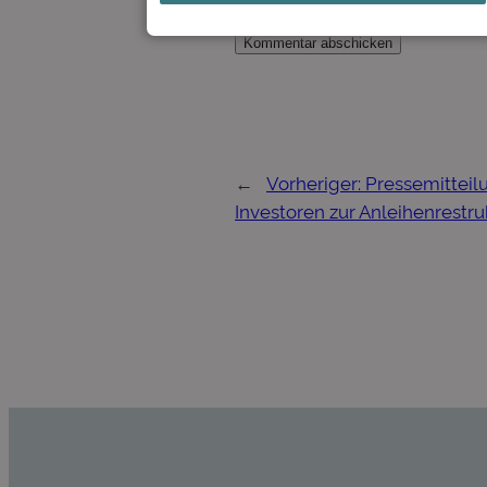
←
Vorheriger:
Pressemitteil
Investoren zur Anleihenrestru