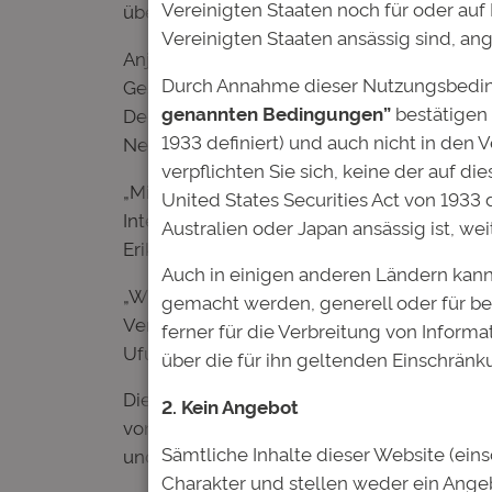
Vereinigten Staaten noch für oder auf
über eine tiefgehende Kenntnis der zentra
Vereinigten Staaten ansässig sind, an
Anja Hofmann hat die Deutsche Bildung sei
Durch Annahme dieser Nutzungsbedin
Geschäftsmodells seit den Anfängen eng m
genannten Bedingungen”
bestätigen 
Deutschen Bildung auch künftig eng verbun
1933 definiert) und auch nicht in den 
Netzwerken einbringen werden. Ihr langjäh
verpflichten Sie sich, keine der auf d
„Mit der erfolgreichen Restrukturierung h
United States Securities Act von 1933 
Interessen aller Beteiligten zu wahren. Jet
Australien oder Japan ansässig ist, we
Erik Spickschen.
Auch in einigen anderen Ländern kann
„Wir freuen uns, die Verantwortung in die
gemacht werden, generell oder für be
Verlässlichkeit umzusetzen und gleichzeit
ferner für die Verbreitung von Inform
Ufuk Cimsir.
über die für ihn geltenden Einschränk
Die Deutsche Bildung ist ein Pionier im B
2. Kein Angebot
von ihrer finanziellen Ausgangssituation 
Sämtliche Inhalte dieser Website (ein
und Berufsweg erfolgreich gestalten.
Charakter und stellen weder ein Ang