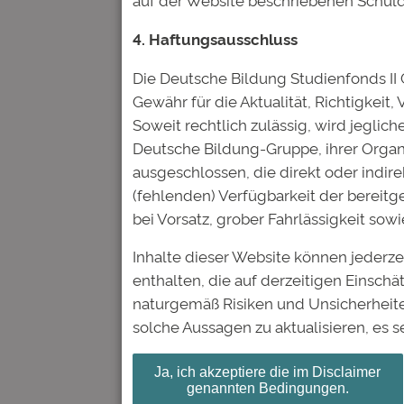
Deine E-Mail-Adresse wird nic
4. Haftungsausschluss
Kommentar
*
Die Deutsche Bildung Studienfonds I
Gewähr für die Aktualität, Richtigkeit,
Soweit rechtlich zulässig, wird jegli
Deutsche Bildung-Gruppe, ihrer Organ
ausgeschlossen, die direkt oder indire
(fehlenden) Verfügbarkeit der bereit
Name
*
bei Vorsatz, grober Fahrlässigkeit so
Inhalte dieser Website können jederz
E-Mail-Adresse
*
enthalten, die auf derzeitigen Einsc
naturgemäß Risiken und Unsicherheite
solche Aussagen zu aktualisieren, es s
Website
Ja, ich akzeptiere die im Disclaimer
genannten Bedingungen.
Name, E-Mail-Adresse und