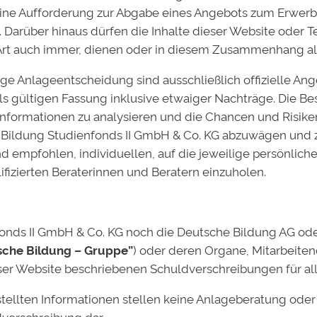
dieser Anspruch bestehen: Neben der verantwortungsvol
eine Aufforderung zur Abgabe eines Angebots zum Erwer
 weiterhin daran arbeiten, Bildungschancen zu eröffnen u
 Darüber hinaus dürfen die Inhalte dieser Website oder Te
 Art auch immer, dienen oder in diesem Zusammenhang al
ge Anlageentscheidung sind ausschließlich offizielle An
ils gültigen Fassung inklusive etwaiger Nachträge. Die Be
 Informationen zu analysieren und die Chancen und Risiken
Bildung Studienfonds II GmbH & Co. KG abzuwägen und z
d empfohlen, individuellen, auf die jeweilige persönlic
fizierten Beraterinnen und Beratern einzuholen.
ds II GmbH & Co. KG noch die Deutsche Bildung AG oder e
sche Bildung – Gruppe”
) oder deren Organe, Mitarbeite
er Website beschriebenen Schuldverschreibungen für alle
stellten Informationen stellen keine Anlageberatung od
mentar
verschreibung dar.