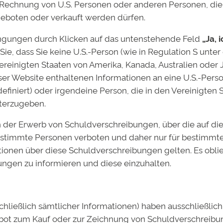
 Rechnung von U.S. Personen oder anderen Personen, die 
len Geschäftsprozesse.
geboten oder verkauft werden dürfen.
t ihrer Gründung maßgeblich aufgebaut und geprägt. Dr. 
gungen durch Klicken auf das untenstehende Feld
„Ja, 
it der Entwicklung verbunden und gehört seit vielen Ja
Sie, dass Sie keine U.S.-Person (wie in Regulation S unter
den bleiben und in den Aufsichtsrat wechseln, wo sie sic
Vereinigten Staaten von Amerika, Kanada, Australien oder
riges Engagement für die Deutsche Bildung setzen sie dam
ieser Website enthaltenen Informationen an eine U.S.-Pers
aben wir die Grundlage geschaffen, den Studienfonds ver
definiert) oder irgendeine Person, die in den Vereinigten
zt ist der richtige Zeitpunkt, die operative Verantwortun
iterzugeben.
 der Erwerb von Schuldverschreibungen, über die auf di
ser Phase zu übernehmen. Unser Fokus liegt darauf, die 
stimmte Personen verboten und daher nur für bestimmte
ig die Perspektiven und Potentiale des Modells im Blick 
ationen über diese Schuldverschreibungen gelten. Es obli
ungen zu informieren und diese einzuhalten.
ereich Social Impact. Seit über 20 Jahren verfolgt das U
den Zugang zu Bildung zu ermöglichen. Mehr als 6.300 Me
schließlich sämtlicher Informationen) haben ausschließli
ebot zum Kauf oder zur Zeichnung von Schuldverschreib