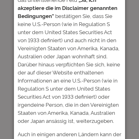
akzeptiere die im Disclaimer genannten
Frankfurt am Main, 15. April 2024. Die
Bedingungen”
bestätigen Sie, dass Sie
Gesellschafter der Deutsche Bildung
keine U.S.-Person (wie in Regulation S
Studienfonds II GmbH & Co. KG
unter dem United States Securities Act
(„Studienfonds II“), haben heute beschlossen,
von 1933 definiert) und auch nicht in den
die Vergabe neuer Förderverträge zur
Vereinigten Staaten von Amerika, Kanada,
Studienfinanzierung aus dem Studienfonds II
Australien oder Japan wohnhaft sind.
zum Ende des zweiten Quartals 2024 vorerst
Darüber hinaus verpflichten Sie sich, keine
einzustellen. Aktuelle und im Verlauf des
der auf dieser Website enthaltenen
zweiten Quartals noch abzuschließende
Informationen an eine U.S.-Person (wie in
Verträge sind gesichert und werden erfüllt.
Regulation S unter dem United States
Die erwarteten Rückflüsse aus den
Securities Act von 1933 definiert) oder
bestehenden Förderverträgen ermöglichen
irgendeine Person, die in den Vereinigten
es, die noch ausstehenden An-leihen und
Staaten von Amerika, Kanada, Australien
sonstigen Finanzierungen zu verzinsen und
oder Japan ansässig ist, weiterzugeben.
zu tilgen. Langfristig rechnet der
Studienfonds II darüber hinaus mit
Auch in einigen anderen Ländern kann der