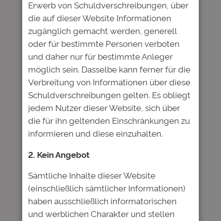
Überschüssen, die an die Kommanditisten
Erwerb von Schuldverschreibungen, über
ausgeschüttet werden können. Die Deutsche
die auf dieser Website Informationen
Bildung Gruppe plant, ihr Modell der
zugänglich gemacht werden, generell
Bildungsfinanzierung ab dem 3. Quartal 2024
oder für bestimmte Personen verboten
in gemeinnützigen Strukturen fortzusetzen.
und daher nur für bestimmte Anleger
möglich sein. Dasselbe kann ferner für die
Am 15.04.2024
hier
veröffentlicht.
Verbreitung von Informationen über diese
Schuldverschreibungen gelten. Es obliegt
jedem Nutzer dieser Website, sich über
die für ihn geltenden Einschränkungen zu
Kommentare
informieren und diese einzuhalten.
2. Kein Angebot
Schreibe einen Kommentar
Sämtliche Inhalte dieser Website
Deine E-Mail-Adresse wird nicht
(einschließlich sämtlicher Informationen)
veröffentlicht.
Erforderliche Felder
haben ausschließlich informatorischen
sind mit
*
markiert
und werblichen Charakter und stellen