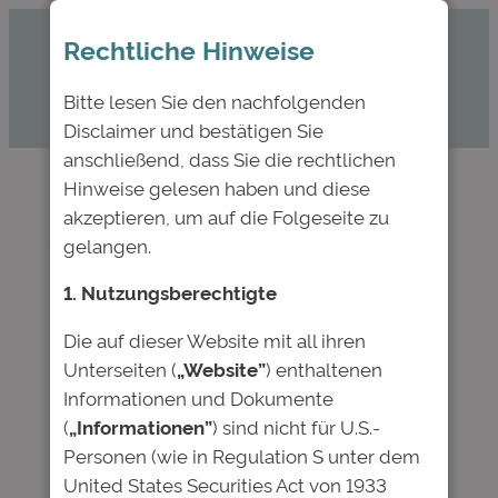
Zum
Rechtliche Hinweise
Inhalt
springen
Bitte lesen Sie den nachfolgenden
Disclaimer und bestätigen Sie
anschließend, dass Sie die rechtlichen
Hinweise gelesen haben und diese
akzeptieren, um auf die Folgeseite zu
Ad hoc Mitteilung:
gelangen.
Deutsche Bildung
1. Nutzungsberechtigte
Studienfonds II GmbH &
Co. KG
Die auf dieser Website mit all ihren
Unterseiten (
„Website”
) enthaltenen
Informationen und Dokumente
Apr. 16, 2024
—
Deutsche Bildung
von
(
„Informationen”
) sind nicht für U.S.-
Personen (wie in Regulation S unter dem
in
News
United States Securities Act von 1933