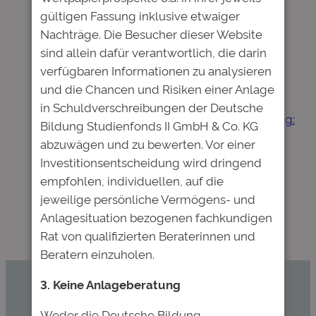
gültigen Fassung inklusive etwaiger
speichern.
Nachträge. Die Besucher dieser Website
sind allein dafür verantwortlich, die darin
verfügbaren Informationen zu analysieren
und die Chancen und Risiken einer Anlage
Nächster:
in Schuldverschreibungen der Deutsche
←
Vorheriger:
Erste
Studienfinanzierung:
Bildung Studienfonds II GmbH & Co. KG
Unternehmensanleihe
Deutsche Bildung
abzuwägen und zu bewerten. Vor einer
für Bildung
wird künftig einen
Investitionsentscheidung wird dringend
vollständig
gemeinnützigen
empfohlen, individuellen, auf die
zurückgezahlt
Studienfonds
jeweilige persönliche Vermögens- und
organisieren
→
Anlagesituation bezogenen fachkundigen
Rat von qualifizierten Beraterinnen und
Beratern einzuholen.
3. Keine Anlageberatung
Kommen Sie mit uns ins Gespräch.
Weder die Deutsche Bildung