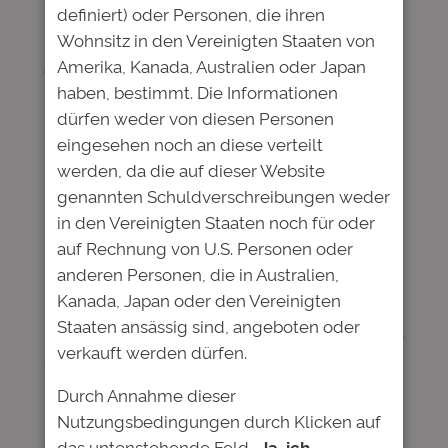
definiert) oder Personen, die ihren
Wohnsitz in den Vereinigten Staaten von
Veröffentlichung einer Insiderinformation nach
Amerika, Kanada, Australien oder Japan
Artikel 17 der Verordnung (EU) Nr. 596/2014)
haben, bestimmt. Die Informationen
Deutsche Bildung Studienfonds II GmbH &
dürfen weder von diesen Personen
Co. KG: 4%-Anleihe 16/26, ISIN:
eingesehen noch an diese verteilt
DE000A2AAVM5 | WKN: A2AAVM und 4%-
werden, da die auf dieser Website
Anleihe 17/27, ISIN: DE000A2E4PH3 | WKN:
genannten Schuldverschreibungen weder
A2E4PH
in den Vereinigten Staaten noch für oder
auf Rechnung von U.S. Personen oder
Die Kommanditisten der Deutsche Bildung
anderen Personen, die in Australien,
Studienfonds II GmbH & Co. KG haben heute
Kanada, Japan oder den Vereinigten
beschlossen, die Vergabe neuer
Staaten ansässig sind, angeboten oder
Studienfinanzierungsverträge zum Ende des
verkauft werden dürfen.
zweiten Quartals 2024 vorerst einzustellen.
Die Deutsche Bildung Gruppe plant,
Durch Annahme dieser
Bildungsförderung künftig in einer
Nutzungsbedingungen durch Klicken auf
gemeinnützigen Struktur zu betreiben.
das untenstehende Feld
„Ja, ich