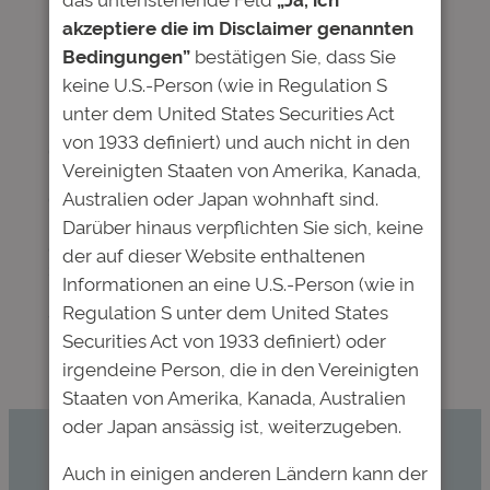
akzeptiere die im Disclaimer genannten
Juni 29, 2016
—
Deutsche Bildung
von
Bedingungen”
bestätigen Sie, dass Sie
in
News
, 
Pressemitteilungen
keine U.S.-Person (wie in Regulation S
Der Studienkredittest 2016 des Centrums für
unter dem United States Securities Act
Hochschulentwicklung hat Studienfonds erneut mit
von 1933 definiert) und auch nicht in den
einer Spitzenbewertung ausgezeichnet. Studienfonds
Vereinigten Staaten von Amerika, Kanada,
unterscheiden sich von Krediten durch ihre
Australien oder Japan wohnhaft sind.
einkommensabhängige Rückzahlung, durch die eine
Überschuldung vermieden wird. Studenten werden
Darüber hinaus verpflichten Sie sich, keine
außerdem mit einem Förderprogramm durch das
der auf dieser Website enthaltenen
Studium begleitet und auf einen erfolgreichen
Informationen an eine U.S.-Person (wie in
Berufseinstieg vorbereitet. Beim Vergleich mit 38
Regulation S unter dem United States
weiteren Anbietern ist der Studienfonds der…
Securities Act von 1933 definiert) oder
irgendeine Person, die in den Vereinigten
Staaten von Amerika, Kanada, Australien
oder Japan ansässig ist, weiterzugeben.
Kommen Sie mit uns ins Gespräch.
Auch in einigen anderen Ländern kann der