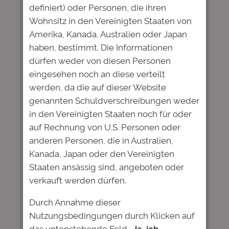
Juni 30, 2017
—
Deutsche Bildung
definiert) oder Personen, die ihren
von
Wohnsitz in den Vereinigten Staaten von
in
News
Amerika, Kanada, Australien oder Japan
Im Studienkredittest des Centrums für
haben, bestimmt. Die Informationen
Hochschulentwicklung (CHE) wurde die
dürfen weder von diesen Personen
Studienförderung der Deutschen Bildung, die durch
eingesehen noch an diese verteilt
Investments privater und institutioneller Anleger
werden, da die auf dieser Website
ermöglicht wird, erneut als einer der besten Anbieter
ausgezeichnet. Bestnoten gab es für die Kriterien
genannten Schuldverschreibungen weder
Risikobegrenzung, Flexibilität, Zugang und Kapazität.
in den Vereinigten Staaten noch für oder
Getestet wurden 43 Studienkredite und Studienfonds,
auf Rechnung von U.S. Personen oder
die vom Centrum für Hochschulentwicklung allesamt
anderen Personen, die in Australien,
als seriöse Angebote…
Kanada, Japan oder den Vereinigten
Staaten ansässig sind, angeboten oder
verkauft werden dürfen.
Studienkredite im Test:
Studienfonds sind die bessere
Durch Annahme dieser
Alternative
Nutzungsbedingungen durch Klicken auf
das untenstehende Feld
„Ja, ich