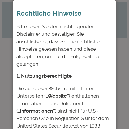
Zum
Rechtliche Hinweise
Inhalt
springen
Bitte lesen Sie den nachfolgenden
Disclaimer und bestätigen Sie
anschließend, dass Sie die rechtlichen
Hinweise gelesen haben und diese
akzeptieren, um auf die Folgeseite zu
Schlagwort:
CHE
gelangen.
1. Nutzungsberechtigte
Die auf dieser Website mit all ihren
Flexibilität und geringes Risiko:
Unterseiten (
„Website”
) enthaltenen
Die Deutsche Bildung erhält
Informationen und Dokumente
eine Spitzenbewertung im CHE-
(
„Informationen”
) sind nicht für U.S.-
Studienkredittest
Personen (wie in Regulation S unter dem
United States Securities Act von 1933